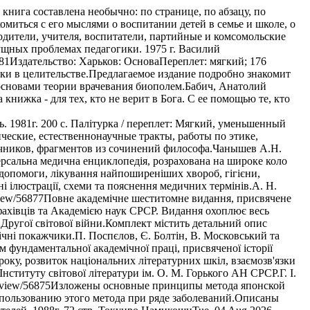
 книга составлена необычно: по странице, по абзацу, по
миться с его мыслями о воспитании детей в семье и школе, о
дители, учителя, воспитатели, партийные и комсомольские
ущных проблемах педагогики. 1975 г.
Василий
881
Издательство: Харьков: ОсноваПереплет: мягкий; 176
ики в целительстве.Предлагаемое издание подробно знакомит
сновами теории врачевания биополем.
Бабич, Анатолий
 книжка - для тех, кто не верит в Бога. С ее помощью те, кто
 1981г. 200 с. Палiтурка / переплет: Мягкий, уменьшенный
ческие, естественнонаучные тракты, работы по этике,
чников, фрагментов из сочинений философа.
Чанышев А.Н.
рсальна медична енциклопедія, розрахована на широке коло
 допомоги, лікування найпоширеніших хвороб, гігієни,
ні ілюстрації, схеми та пояснення медичних термінів.
А. Н.
view/56877
Повне академічне шеститомне видання, присвячене
 фахівців та Академією наук СРСР. Видання охоплює весь
Другої світової війни.Комплект містить детальний опис
фічні покажчики.
П. Поспєлов, Є. Болтін, В. Московський та
 фундаментальної академічної праці, присвяченої історії
року, розвиток національних літературних шкіл, взаємозв'язки
нституту світової літератури ім. О. М. Горького АН СРСР.
Г. І.
/view/56875
Изложены основные принципы метода японской
пользованию этого метода при ряде заболеваний.Описаны