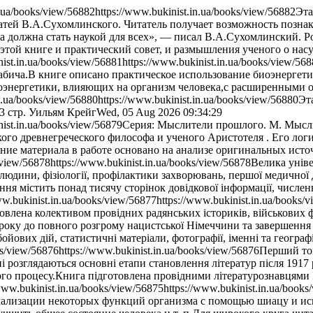
n.ua/books/view/56882
https://www.bukinist.in.ua/books/view/56882
Эта
тей В.А.Сухомлинского. Читатель получает возможность познако
должна стать наукой для всех», — писал В.А.Сухомлинский. Ро
этой книге и практический совет, и размышления ученого о нас
nist.in.ua/books/view/56881
https://www.bukinist.in.ua/books/view/56
Бабича.В книге описано практическое использование биоэнергет
оэнергетики, влияющих на организм человека,с расширенными о
n.ua/books/view/56880
https://www.bukinist.in.ua/books/view/56880
Эта
3 стр.
Уильям Крейг
Wed, 05 Aug 2026 09:34:29
nist.in.ua/books/view/56879
Серия: Мыслители прошлого. М. Мысль.
ого древнегреческого философа и ученого Аристотеля . Его логи
ние материала в работе основано на анализе оригинальных исто
/view/56878
https://www.bukinist.in.ua/books/view/56878
Велика уніве
людини, фізіології, профілактики захворювань, першої медичної
ння містить понад тисячу сторінок довідкової інформації, числен
ww.bukinist.in.ua/books/view/56877
https://www.bukinist.in.ua/books/
отовлена колективом провідних радянських істориків, військових
року до повного розгрому нацистської Німеччини та завершення 
йових дій, статистичні матеріали, фотографії, іменні та геогра
ks/view/56876
https://www.bukinist.in.ua/books/view/56876
Перший том
 розглядаються основні етапи становлення літератур після 1917 
ого процесу.Книга підготовлена провідними літературознавцями І
/www.bukinist.in.ua/books/view/56875
https://www.bukinist.in.ua/books
мализации некоторых функций организма с помощью шиацу и ис