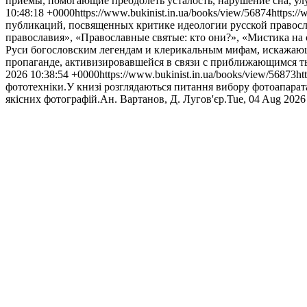
приемы, помогающие преодолеть усталость, нарушение сна, улуч
10:48:18 +0000
https://www.bukinist.in.ua/books/view/56874
https:/
публикаций, посвященных критике идеологии русской правосл
православия», «Православные святые: кто они?», «Мистика на
Руси богословским легендам и клерикальным мифам, искажающ
пропаганде, активизировавшейся в связи с приближающимся тыс
2026 10:38:54 +0000
https://www.bukinist.in.ua/books/view/56873
ht
фототехніки.У книзі розглядаються питання вибору фотоапарата
якісних фотографій.
Ан. Вартанов, Д. Лугов'єр.
Tue, 04 Aug 2026