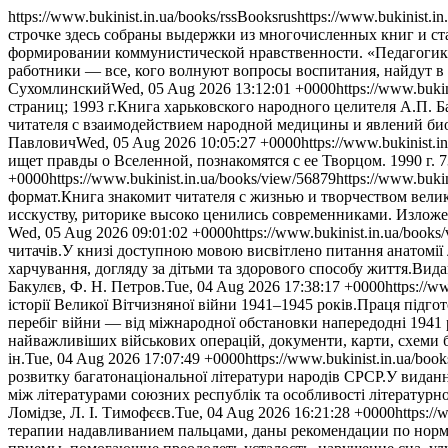
https://www.bukinist.in.ua/books/rss
Books
rus
https://www.bukinist.i
строчке здесь собраны выдержки из многочисленных книг и ста
формировании коммунистической нравственности. «Педагогика 
работники — все, кого волнуют вопросы воспитания, найдут в 
Сухомлинский
Wed, 05 Aug 2026 13:12:01 +0000
https://www.buki
страниц; 1993 г.Книга харьковского народного целителя А.П. 
читателя с взаимодействием народной медицины и явлений би
Павлович
Wed, 05 Aug 2026 10:05:27 +0000
https://www.bukinist.i
ищет правды о Вселенной, познакомятся с ее Творцом. 1990 г. 7
+0000
https://www.bukinist.in.ua/books/view/56879
https://www.buki
формат.Книга знакомит читателя с жизнью и творчеством велик
исскуству, риторике высоко ценились современниками. Изложе
Wed, 05 Aug 2026 09:01:02 +0000
https://www.bukinist.in.ua/books
читачів.У книзі доступною мовою висвітлено питання анатомії 
харчування, догляду за дітьми та здорового способу життя.Вида
Бакулєв, Ф. Н. Петров.
Tue, 04 Aug 2026 17:38:17 +0000
https://w
історії Великої Вітчизняної війни 1941–1945 років.Праця підг
перебіг війни — від міжнародної обстановки напередодні 1941 
найважливіших військових операцій, документи, карти, схеми бо
ін.
Tue, 04 Aug 2026 17:07:49 +0000
https://www.bukinist.in.ua/boo
розвитку багатонаціональної літератури народів СРСР.У виданні
між літературами союзних республік та особливості літературн
Ломідзе, Л. І. Тимофєєв.
Tue, 04 Aug 2026 16:21:28 +0000
https:/
терапии надавливанием пальцами, даны рекомендации по нор