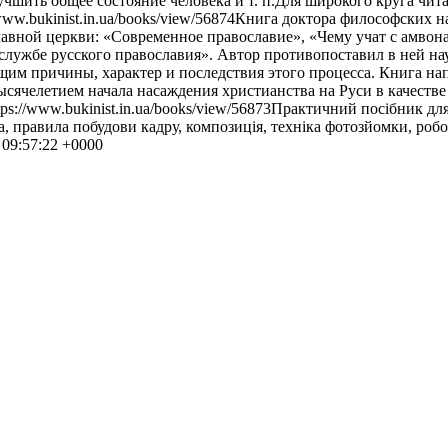
шить общее состояние человека и т. п.Для широкого круга читат
/www.bukinist.in.ua/books/view/56874
Книга доктора философских н
авной церкви: «Современное православие», «Чему учат с амвон
 службе русского православия». Автор противопоставил в ней н
им причины, характер и последствия этого процесса. Книга на
ячелетием начала насаждения христианства на Руси в качестве 
tps://www.bukinist.in.ua/books/view/56873
Практичний посібник для
, правила побудови кадру, композиція, техніка фотозйомки, робо
 09:57:22 +0000