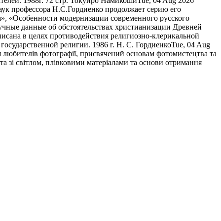
елей. 1988г. 72 стр.
Токуиро Намикоши
Tue, 04 Aug 2026
аук профессора Н.С.Гордиенко продолжает серию его
а», «Особенности модернизации современного русского
аучные данные об обстоятельствах христианизации Древней
писана в целях противодействия религиозно-клерикальной
государственной религии. 1986 г.
Н. С. Гордиенко
Tue, 04 Aug
 любителів фотографії, присвячений основам фотомистецтва та
та зі світлом, плівковими матеріалами та основи отримання