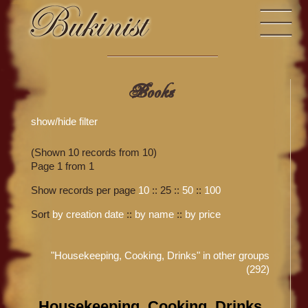
Books
show/hide filter
(Shown 10 records from 10)
Page 1 from 1
Show records per page
10
::
25
::
50
::
100
Sort
by creation date
::
by name
::
by price
"Housekeeping, Cooking, Drinks" in other groups
(292)
Housekeeping, Cooking, Drinks