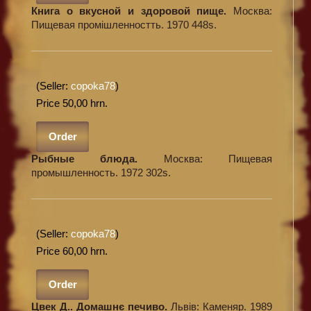
Книга о вкусной и здоровой пище.
Москва:
Пищевая промішленностть. 1970 448s.
(Seller:
copoka78
)
Price 50,00 hrn.
Order
Рыбные блюда.
Москва: Пищевая
промышленность. 1972 302s.
(Seller:
copoka78
)
Price 60,00 hrn.
Order
Цвек Д.. Домашнє печиво.
Львів: Каменяр. 1989