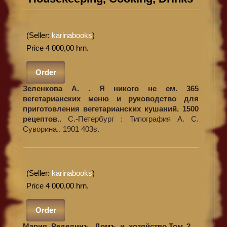
(Seller:
karinabooks
)
Price 4 000,00 hrn.
Order
Зеленкова А. . Я никого не ем. 365
вегетарианских меню и руководство для
приготовления вегетарианских кушаний. 1500
рецептов..
С.-Петербург : Типография А. С.
Суворина.. 1901 403s.
(Seller:
karinabooks
)
Price 4 000,00 hrn.
Order
Мария Ределинъ. Домъ и хозяйство.Том 2. .