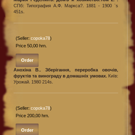
СПб: Типография А.Ф. Маркса?. 1881 - 1900 `s
451s.
(Seller:
copoka78
)
Price 50,00 hrn.
Order
Анохіна В.. Зберігання, переробка овочів,
фруктів та винограду в домашніх умовах.
Київ:
Урожай. 1980 214s.
(Seller:
copoka78
)
Price 200,00 hrn.
Order