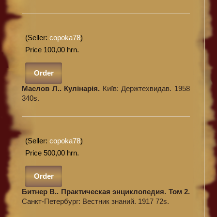
(Seller:
copoka78
)
Price 100,00 hrn.
Order
Маслов Л.. Кулінарія.
Київ: Держтехвидав. 1958
340s.
(Seller:
copoka78
)
Price 500,00 hrn.
Order
Битнер В.. Практическая энциклопедия. Том 2.
Санкт-Петербург: Вестник знаний. 1917 72s.