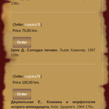
136s.
(Seller:
copoka78
)
Price 75,00 hrn.
Order
Цвек Д.. Солодке печиво.
Львів: Каменяр. 1987
128s.
(Seller:
copoka78
)
Price 100,00 hrn.
Order
Двужильная Е.. Клиника и морфология
острого аппендицита.
Київ: Здоров'я. 1964 176s.