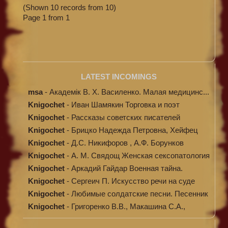
(Shown 10 records from 10)
Page 1 from 1
LATEST INCOMINGS
msa
-
Академік В. Х. Василенко. Малая медицинс...
Knigochet
-
Иван Шамякин Торговка и поэт
Knigochet
-
Рассказы советских писателей
Knigochet
-
Брицко Надежда Петровна, Хейфец
Аркадий ...
Knigochet
-
Д.С. Никифоров , А.Ф. Борунков
Дипломати...
Knigochet
-
А. М. Свядощ Женская сексопатология
Knigochet
-
Аркадий Гайдар Военная тайна.
Судьба бар...
Knigochet
-
Сергеич П. Искусство речи на суде
Knigochet
-
Любимые солдатские песни. Песенник
(с н...
Knigochet
-
Григоренко В.В., Макашина С.А.,
Машински...