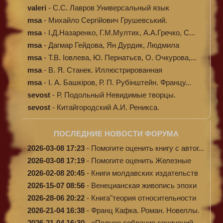
valeri
-
C.С. Лавров Универсальный язык
программи...
msa
-
Михайло Сергійович Грушевський.
Ілюстров...
msa
-
І.Д.Назаренко, Г.М.Мултих, А.А.Гречко, С...
msa
-
Дагмар Гейдова, Ян Дурдик, Людмила
Кибал...
msa
-
Т.В. Іовлева, Ю. Пернатьєв, О. Очкурова,...
msa
-
В. Я. Станек. Иллюстрированная
энциклопе...
msa
-
І. А. Башкіров, Р. П. Рубінштейн. Францу...
sevost
-
Р. Подольный Невидимые творцы.
sevost
-
Китайгородский А.И. Реникса.
ПОСЛЕДНИЕ НОВОСТИ ФОРУМА
2026-03-08 17:23
-
Помогите оценить книгу с автог...
2026-03-08 17:19
-
Помогите оценить Железные
доро...
2026-02-08 20:45
-
Книги молдавских издательств
2026-15-07 08:56
-
Венецианская живопись эпохи
Во...
2026-28-06 20:22
-
Книга"теория относительности
и...
2026-21-04 16:38
-
Франц Кафка. Роман. Новеллы.
П...
2026-21-04 16:30
-
«Полное собрание сочинений