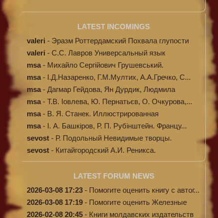
LATEST INCOMINGS
valeri
-
Эразм Роттердамский Похвала глупости
valeri
-
C.С. Лавров Универсальный язык
программи...
msa
-
Михайло Сергійович Грушевський.
Ілюстров...
msa
-
І.Д.Назаренко, Г.М.Мултих, А.А.Гречко, С...
msa
-
Дагмар Гейдова, Ян Дурдик, Людмила
Кибал...
msa
-
Т.В. Іовлева, Ю. Пернатьєв, О. Очкурова,...
msa
-
В. Я. Станек. Иллюстрированная
энциклопе...
msa
-
І. А. Башкіров, Р. П. Рубінштейн. Францу...
sevost
-
Р. Подольный Невидимые творцы.
sevost
-
Китайгородский А.И. Реникса.
LATEST FORUM NEWS
2026-03-08 17:23
-
Помогите оценить книгу с автог...
2026-03-08 17:19
-
Помогите оценить Железные
доро...
2026-02-08 20:45
-
Книги молдавских издательств