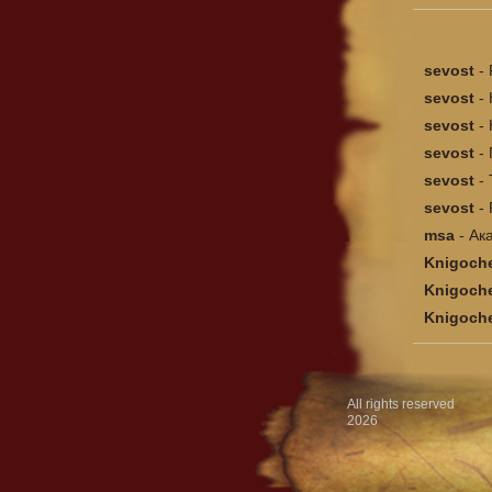
sevost
-
sevost
-
sevost
-
sevost
-
sevost
-
sevost
-
msa
-
Ак
Knigoch
Knigoch
Knigoch
...
All rights reserved
2026