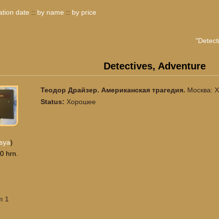
ation date
::
by name
::
by price
"Detect
Detectives, Adventure
Теодор Драйзер. Американская трагедия.
Москва: 
Status:
Хорошее
sya
)
0 hrn.
m 1