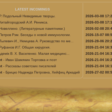
LATEST INCOMINGS
Р. Подольный Невидимые творцы.
2026-03-08 17:
Китайгородский А.И. Реникса.
2026-03-08 17:
Новеллино. (Литературные памятники.)
2026-02-08 20:
Петров Рэм. Беседы о новой иммунологии.
2026-15-07 08:
Тылевич И., Немцева А. Руководство по ме...
2026-28-06 20:
Руфанов И.Г. Общая хирургия.
2026-21-04 16:
адемік В. Х. Василенко. Малая медицинс...
2026-21-04 16:
et
-
Иван Шамякин Торговка и поэт
2026-21-04 16:
et
-
Рассказы советских писателей
2026-21-04 16:
et
-
Брицко Надежда Петровна, Хейфец Аркадий
2026-27-02 00: