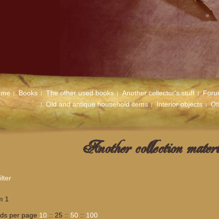
ome
Books
The other used books
Another collector's stuff
For
Old and antique household items
Interior objects
Ot
Another collection materi
lter
m 1
rds per page
10
::
25
::
50
::
100