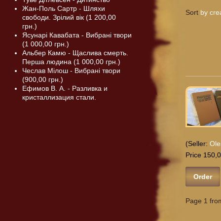
Жан-Поль Сартр - Шляхи
Sort
by cre
свободи. Зрілий вік (1 200,00
грн.)
Ясунарі Кавабата - Вибрані твори
(1 000,00 грн.)
Альбер Камю - Щаслива смерть.
Перша людина (1 000,00 грн.)
Чеслав Мілош - Вибрані твори
(900,00 грн.)
Ефимов В. А. - Разливка и
кристаллизация стали.
(Seller:
Ole
Price 150,0
Order
Page 1 fro