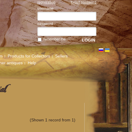
registration
forgot password
username
password
remember me
um
Products for Collectors
Sellers
her antiques
Help
al
(Shown 1 record from 1)