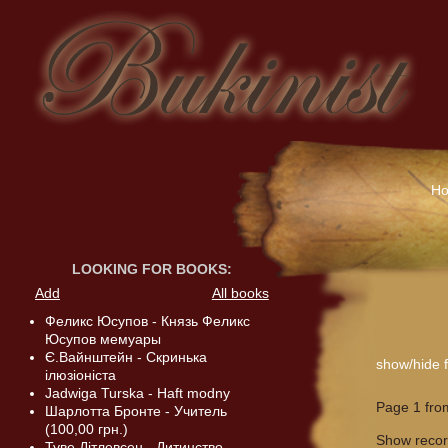
H
LOOKING FOR BOOKS
:
Add
All books
Феликс Юсупов - Князь Феликс
Юсупов мемуары
Є.Вайнштейн - Скринька
show/hide fi
ілюзіоніста
Jadwiga Turska - Haft modny
Page 1 fro
Шарлотта Бронте - Учитель
(100,00 грн.)
Show reco
Туве Дітлевсен - Дитинство