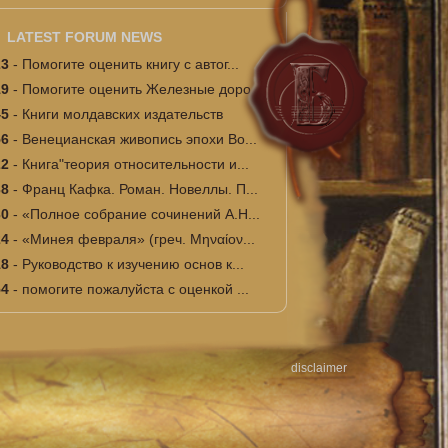
LATEST FORUM NEWS
23
-
Помогите оценить книгу с автог...
19
-
Помогите оценить Железные доро...
45
-
Книги молдавских издательств
56
-
Венецианская живопись эпохи Во...
22
-
Книга"теория относительности и...
38
-
Франц Кафка. Роман. Новеллы. П...
30
-
«Полное собрание сочинений А.Н...
24
-
«Минея февраля» (греч. Μηναίον...
18
-
Руководство к изучению основ к...
54
-
помогите пожалуйста с оценкой ...
disclaimer