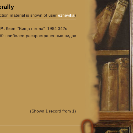
rally
ction material is shown of user
ezhevika
)
Р..
Киев: "Вища школа". 1984 342s.
50 наиболее распространенных видов
(Shown 1 record from 1)