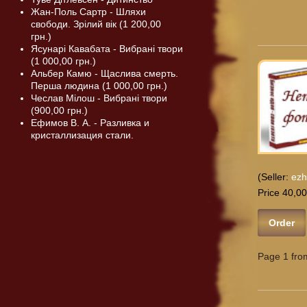
Жан-Поль Сартр - Шляхи
свободи. Зрілий вік (1 200,00
грн.)
Ясунарі Кавабата - Вибрані твори
(1 000,00 грн.)
Альбер Камю - Щаслива смерть.
Перша людина (1 000,00 грн.)
Чеслав Мілош - Вибрані твори
(900,00 грн.)
Ефимов В. А. - Разливка и
кристаллизация стали.
(Seller:
ezh
Price 40,00
Order
Page 1 fro