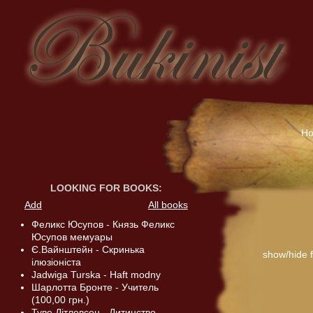
H
LOOKING FOR BOOKS
:
Add
All books
Феликс Юсупов - Князь Феликс
Юсупов мемуары
Є.Вайнштейн - Скринька
show/hide fi
ілюзіоніста
Jadwiga Turska - Haft modny
Шарлотта Бронте - Учитель
(100,00 грн.)
Туве Дітлевсен - Дитинство