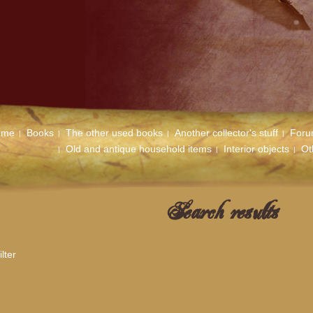
ome
Books
The other used books
Another collector's stuff
For
Old and antique household items
Interior objects
Ot
Search results
lter