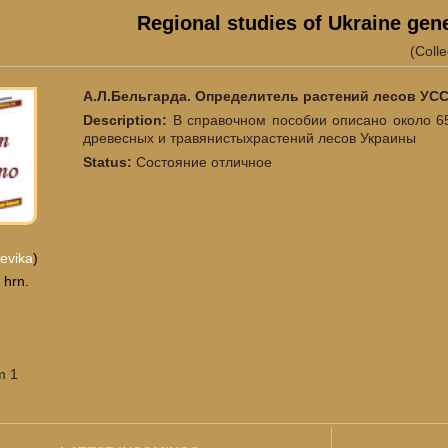
Regional studies of Ukraine gene
(Colle
А.Л.Бельгарда. Определитель растений лесов УСС
Description:
В справочном пособии описано около 6
древесных и травянистыхрастений лесов Украины
Status:
Состояние отличное
evika
)
 hrn.
m 1