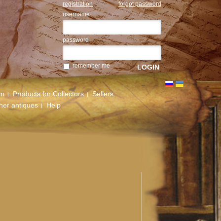
registration
forgot password
username
password
remember me
um
Products for Collectors
Sellers
her antiques
Help