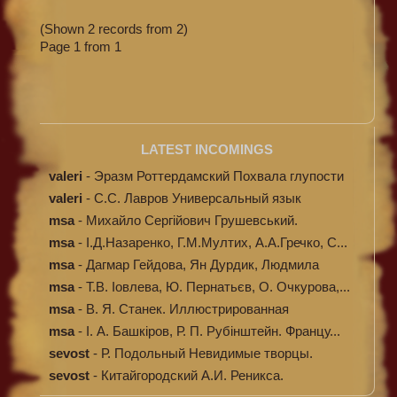
(Shown 2 records from 2)
Page 1 from 1
LATEST INCOMINGS
valeri
-
Эразм Роттердамский Похвала глупости
valeri
-
C.С. Лавров Универсальный язык
программи...
msa
-
Михайло Сергійович Грушевський.
Ілюстров...
msa
-
І.Д.Назаренко, Г.М.Мултих, А.А.Гречко, С...
msa
-
Дагмар Гейдова, Ян Дурдик, Людмила
Кибал...
msa
-
Т.В. Іовлева, Ю. Пернатьєв, О. Очкурова,...
msa
-
В. Я. Станек. Иллюстрированная
энциклопе...
msa
-
І. А. Башкіров, Р. П. Рубінштейн. Францу...
sevost
-
Р. Подольный Невидимые творцы.
sevost
-
Китайгородский А.И. Реникса.