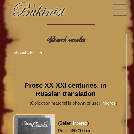
Search results
show/hide filter
Prose XX-XXI centuries. in
Russian translation
(Collection material is shown of user
inberez
)
(Seller:
inberez
)
Price 560,00 hrn.