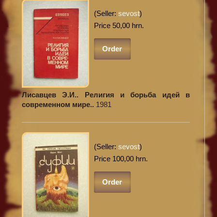
(Seller:
sevost
)
Price 50,00 hrn.
Order
Лисавцев Э.И.. Религия и борьба идей в
современном мире..
1981
(Seller:
sevost
)
Price 100,00 hrn.
Order