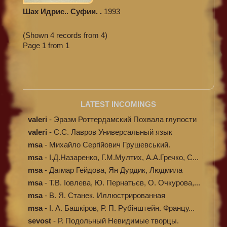
Шах Идрис.. Суфии. .
1993
(Shown 4 records from 4)
Page 1 from 1
LATEST INCOMINGS
valeri
-
Эразм Роттердамский Похвала глупости
valeri
-
C.С. Лавров Универсальный язык
программи...
msa
-
Михайло Сергійович Грушевський.
Ілюстров...
msa
-
І.Д.Назаренко, Г.М.Мултих, А.А.Гречко, С...
msa
-
Дагмар Гейдова, Ян Дурдик, Людмила
Кибал...
msa
-
Т.В. Іовлева, Ю. Пернатьєв, О. Очкурова,...
msa
-
В. Я. Станек. Иллюстрированная
энциклопе...
msa
-
І. А. Башкіров, Р. П. Рубінштейн. Францу...
sevost
-
Р. Подольный Невидимые творцы.