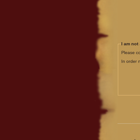
I am not
Please co
In order 