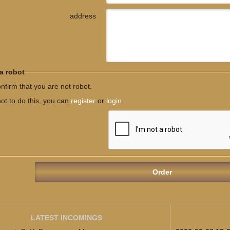
address
 a robot
nfirm that you are not robot.
not to do this, you can
register
or
login
.
LATEST INCOMINGS