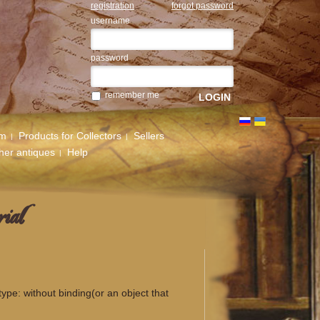
registration
forgot password
username
password
remember me
um
Products for Collectors
Sellers
her antiques
Help
ial
type: without binding(or an object that