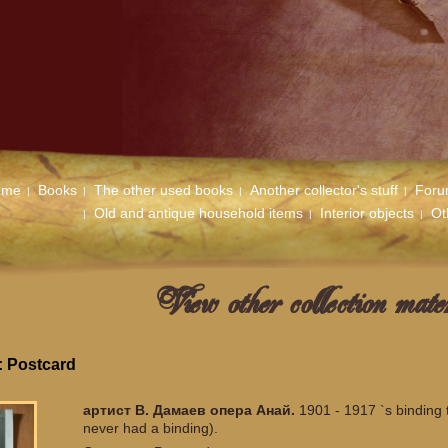
ome
Books
The other used books
Another collector's stuff
For
Old and antique household items
Interior objects
Ot
View other collection mater
: Postcard
артист В. Дамаев опера Анай.
1901 - 1917 `s binding 
never had a binding).