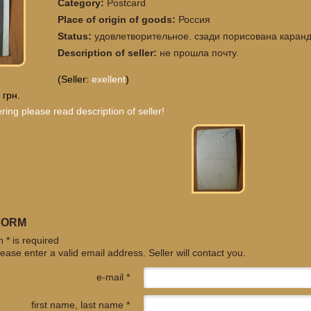
Category:
Postcard
Place of origin of goods:
Россия
Status:
удовлетворительное. сзади порисована каран
Description of seller:
не прошла почту.
(Seller:
exellent
)
 грн.
ring please read description of seller!
FORM
 * is required
ease enter a valid email address. Seller will contact you.
e-mail *
first name, last name *