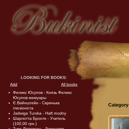
H
LOOKING FOR BOOKS
:
Add
All books
Феликс Юсупов - Князь Феликс
Юсупов мемуары
Є.Вайнштейн - Скринька
Category
ілюзіоніста
Jadwiga Turska - Haft modny
Шарлотта Бронте - Учитель
(100,00 грн.)
Туве Дітлевсен - Дитинство