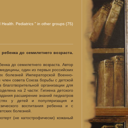
d Health. Pediatrics " in other groups (75)
 ребенка до семилетнего возраста.
бенка до семилетнего возраста. Автор
 медицины, один из первых российских
их болезней Императорской Военно-
м член совета Союза борьбы с детской
в благотворительной организации для
оделена на 2 части: Гигиена детского
 издания расширение знаний педиатров
остях у детей и популяризация и
зического воспитания ребенка и с
етских болезней.
потерт (не катострофически) кожаный