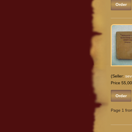
Order
(Seller:
sev
Price 55,00
Order
Page 1 fro