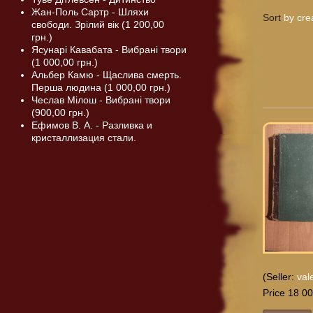
Жан-Поль Сартр - Шляхи
Sort
by cre
свободи. Зрілий вік (1 200,00
грн.)
Ясунарі Кавабата - Вибрані твори
(1 000,00 грн.)
Альбер Камю - Щаслива смерть.
Перша людина (1 000,00 грн.)
Чеслав Мілош - Вибрані твори
(900,00 грн.)
Ефимов В. А. - Разливка и
кристаллизация стали.
(Seller:
val
Price 18 00