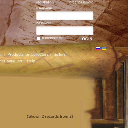
registration
forgot password
username
password
remember me
um
Products for Collectors
Sellers
her antiques
Help
(Shown 2 records from 2)