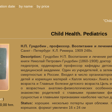
ation date
::
by name
::
by price
"Chil
Child Health. Pediatrics
Н.П. Гундобин , профессор. Воспитание и лечение
Санкт - Петербург: К.Л. Риккера. 1909 248s.
Description:
Гундобин Н.П. Воспитание и лечение ре
книги Николай Петрович Гундобин (1860-1908) доктор
педиатров, ординарный профессор кафедры детск
медицинской академии. Один из учредителей, а зате
смертностью в России. Входил в число организаторо
детей и кормящих матерей «:Капля молока»:.Книга п
возраста и Главные болезни детского возраста.Цель
о возрастных анатомо-физиологических особенн
знакомство родителей с главными правилами фи
сущностью и главными признаками наиболее частых д
eri
)
Status:
хорошее. несколько потерты края обложки. 
0,00 hrn.
корешоок. формат увеличен 16 х 24 см