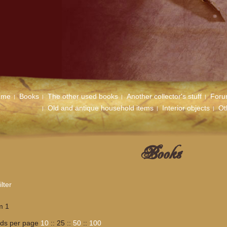
ome
Books
The other used books
Another collector's stuff
For
Old and antique household items
Interior objects
Ot
Books
lter
m 1
rds per page
10
::
25
::
50
::
100