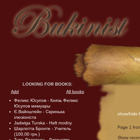
H
LOOKING FOR BOOKS
:
Add
All books
Феликс Юсупов - Князь Феликс
Юсупов мемуары
Є.Вайнштейн - Скринька
show/hide fi
ілюзіоніста
Jadwiga Turska - Haft modny
Page 1 fro
Шарлотта Бронте - Учитель
(100,00 грн.)
Show reco
Туве Дітлевсен - Дитинство