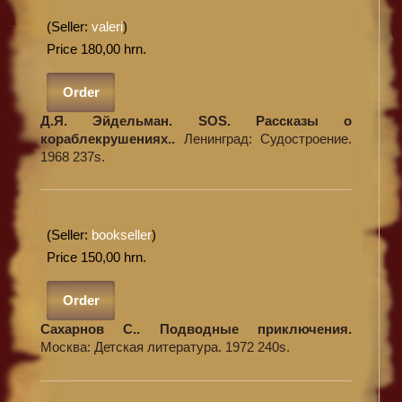
(Seller:
valeri
)
Price 180,00 hrn.
Order
Д.Я. Эйдельман. SOS. Рассказы о
кораблекрушениях..
Ленинград: Судостроение.
1968 237s.
(Seller:
bookseller
)
Price 150,00 hrn.
Order
Сахарнов С.. Подводные приключения.
Москва: Детская литература. 1972 240s.