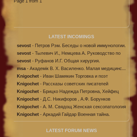
Page 1 from 1
LATEST INCOMINGS
sevost
-
Петров Рэм. Беседы о новой иммунологии.
sevost
-
Тылевич И., Немцева А. Руководство по
ме...
sevost
-
Руфанов И.Г. Общая хирургия.
msa
-
Академік В. Х. Василенко. Малая медицинс...
Knigochet
-
Иван Шамякин Торговка и поэт
Knigochet
-
Рассказы советских писателей
Knigochet
-
Брицко Надежда Петровна, Хейфец
Аркадий ...
Knigochet
-
Д.С. Никифоров , А.Ф. Борунков
Дипломати...
Knigochet
-
А. М. Свядощ Женская сексопатология
Knigochet
-
Аркадий Гайдар Военная тайна.
Судьба бар...
LATEST FORUM NEWS