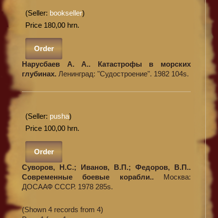
(Seller:
bookseller
)
Price 180,00 hrn.
Order
Нарусбаев А. А.. Катастрофы в морских
глубинах.
Ленинград: "Судостроение". 1982 104s.
(Seller:
pusha
)
Price 100,00 hrn.
Order
Суворов, Н.С.; Иванов, В.П.; Федоров, В.П..
Современные боевые корабли..
Москва:
ДОСААФ СССР. 1978 285s.
(Shown 4 records from 4)