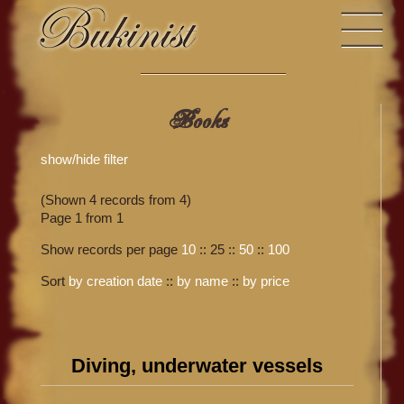
Books
show/hide filter
(Shown 4 records from 4)
Page 1 from 1
Show records per page
10
::
25
::
50
::
100
Sort
by creation date
::
by name
::
by price
Diving, underwater vessels