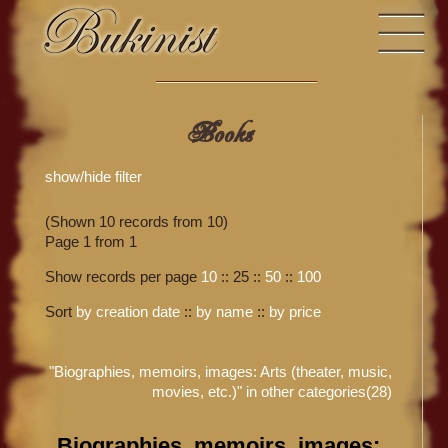
Books
show/hide filter
(Shown 10 records from 10)
Page 1 from 1
Show records per page
10
::
25
::
50
::
100
Sort
by creation date
::
by name
::
by price
"Biographies, memoirs, images: Arts (theater, music,
movies, etc.)" in other categories(28)
Biographies, memoirs, images: