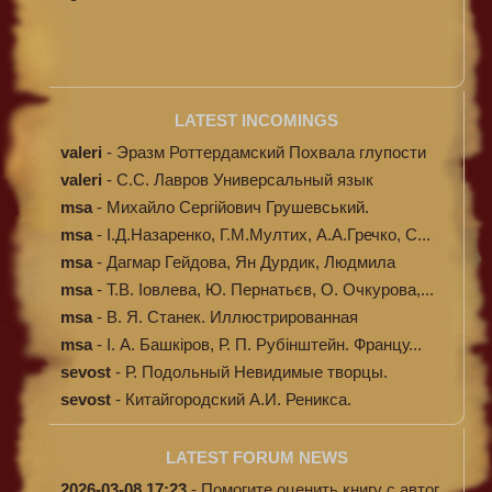
LATEST INCOMINGS
valeri
-
Эразм Роттердамский Похвала глупости
valeri
-
C.С. Лавров Универсальный язык
программи...
msa
-
Михайло Сергійович Грушевський.
Ілюстров...
msa
-
І.Д.Назаренко, Г.М.Мултих, А.А.Гречко, С...
msa
-
Дагмар Гейдова, Ян Дурдик, Людмила
Кибал...
msa
-
Т.В. Іовлева, Ю. Пернатьєв, О. Очкурова,...
msa
-
В. Я. Станек. Иллюстрированная
энциклопе...
msa
-
І. А. Башкіров, Р. П. Рубінштейн. Францу...
sevost
-
Р. Подольный Невидимые творцы.
sevost
-
Китайгородский А.И. Реникса.
LATEST FORUM NEWS
2026-03-08 17:23
-
Помогите оценить книгу с автог...