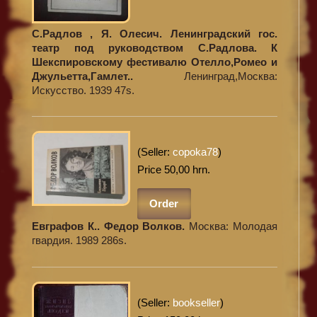
С.Радлов , Я. Олесич. Ленинградский гос.
театр под руководством С.Радлова. К
Шекспировскому фестивалю Отелло,Ромео и
Джульетта,Гамлет..
Ленинград,Москва:
Искусство. 1939 47s.
(Seller:
copoka78
)
Price 50,00 hrn.
Order
Евграфов К.. Федор Волков.
Москва: Молодая
гвардия. 1989 286s.
(Seller:
bookseller
)