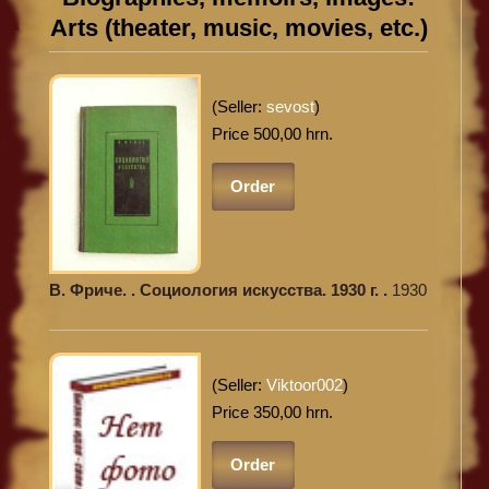
Arts (theater, music, movies, etc.)
(Seller:
sevost
)
Price 500,00 hrn.
Order
В. Фриче. . Социология искусства. 1930 г. .
1930
(Seller:
Viktoor002
)
Price 350,00 hrn.
Order