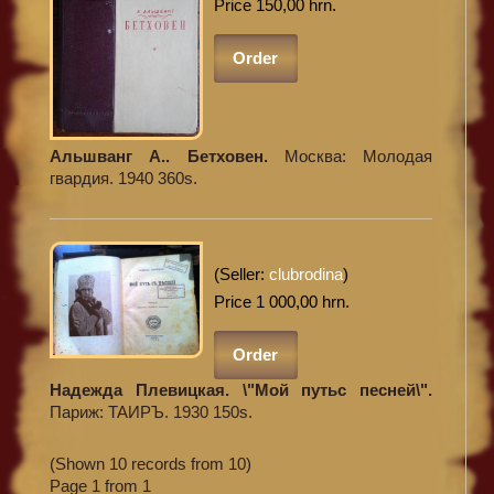
Price 150,00 hrn.
Order
Альшванг А.. Бетховен.
Москва: Молодая
гвардия. 1940 360s.
(Seller:
clubrodina
)
Price 1 000,00 hrn.
Order
Надежда Плевицкая. \"Мой путьс песней\".
Париж: ТАИРЪ. 1930 150s.
(Shown 10 records from 10)
Page 1 from 1