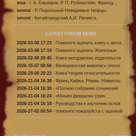
энциклопе...
msa
-
І. А. Башкіров, Р. П. Рубінштейн. Францу...
sevost
-
Р. Подольный Невидимые творцы.
sevost
-
Китайгородский А.И. Реникса.
LATEST FORUM NEWS
2026-03-08 17:23
-
Помогите оценить книгу с автог...
2026-03-08 17:19
-
Помогите оценить Железные
доро...
2026-02-08 20:45
-
Книги молдавских издательств
2026-15-07 08:56
-
Венецианская живопись эпохи
Во...
2026-28-06 20:22
-
Книга"теория относительности
и...
2026-21-04 16:38
-
Франц Кафка. Роман. Новеллы.
П...
2026-21-04 16:30
-
«Полное собрание сочинений
А.Н...
2026-21-04 16:24
-
«Минея февраля» (греч.
Μηναίον...
2026-21-04 16:18
-
Руководство к изучению основ
к...
2026-27-02 00:54
-
помогите пожалуйста с оценкой
...
All rights reserved
disclaimer