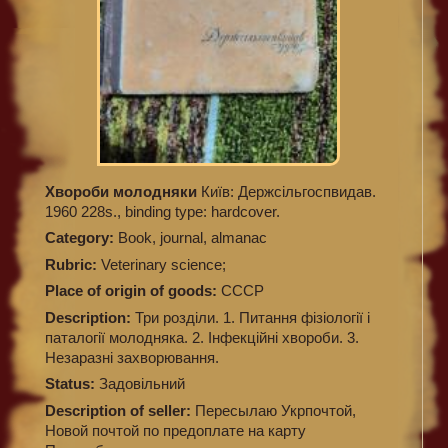
Хвороби молодняки
Київ: Держсільгоспвидав.
1960 228s., binding type: hardcover.
Category:
Book, journal, almanac
Rubric:
Veterinary science;
Place of origin of goods:
СССР
Description:
Три розділи. 1. Питання фізіології і
паталогії молодняка. 2. Інфекційні хвороби. 3.
Незаразні захворювання.
Status:
Задовільний
Description of seller:
Пересылаю Укрпочтой,
Новой почтой по предоплате на карту