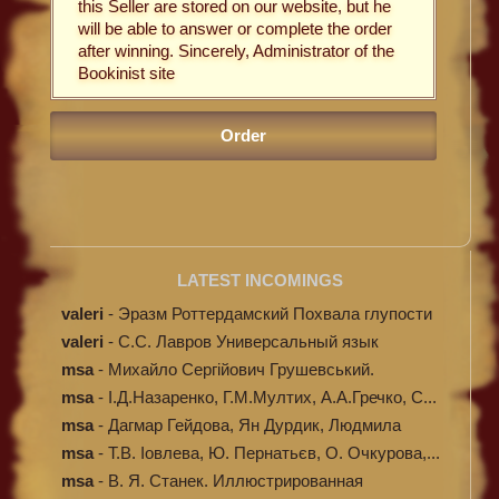
this Seller are stored on our website, but he
will be able to answer or complete the order
after winning. Sincerely, Administrator of the
Bookinist site
LATEST INCOMINGS
valeri
-
Эразм Роттердамский Похвала глупости
valeri
-
C.С. Лавров Универсальный язык
программи...
msa
-
Михайло Сергійович Грушевський.
Ілюстров...
msa
-
І.Д.Назаренко, Г.М.Мултих, А.А.Гречко, С...
msa
-
Дагмар Гейдова, Ян Дурдик, Людмила
Кибал...
msa
-
Т.В. Іовлева, Ю. Пернатьєв, О. Очкурова,...
msa
-
В. Я. Станек. Иллюстрированная