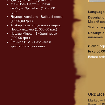
Жан-Поль Сартр - Шляхи
свободи. Зрілий вік (1 200,00
Language
грн.)
Ясунарі Кавабата - Вибрані твори
Descripti
(1 000,00 грн.)
Мягкий пе
Альбер Камю - Щаслива смерть.
Status:
хо
Перша людина (1 000,00 грн.)
Descriptio
Чеслав Мілош - Вибрані твори
платежем.
(900,00 грн.)
Ефимов В. А. - Разливка и
(Seller:
co
кристаллизация стали.
Price 50,00
Before orde
ORDER 
Marked with
Warning! Pl