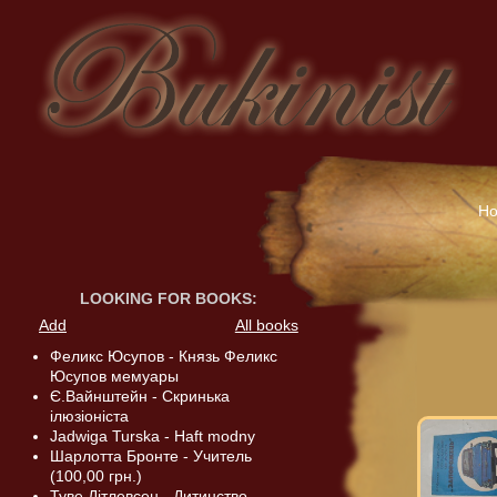
H
LOOKING FOR BOOKS
:
Add
All books
Феликс Юсупов - Князь Феликс
Юсупов мемуары
Є.Вайнштейн - Скринька
ілюзіоніста
Jadwiga Turska - Haft modny
Шарлотта Бронте - Учитель
(100,00 грн.)
Туве Дітлевсен - Дитинство