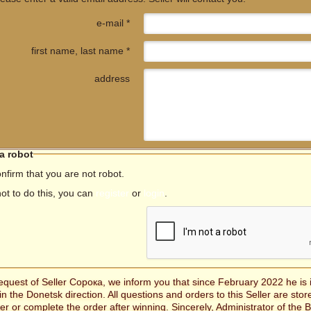
e-mail *
first name, last name *
address
 a robot
nfirm that you are not robot.
not to do this, you can
register
or
login
.
request of Seller Сорока, we inform you that since February 2022 he is 
in the Donetsk direction. All questions and orders to this Seller are stor
er or complete the order after winning. Sincerely, Administrator of the B