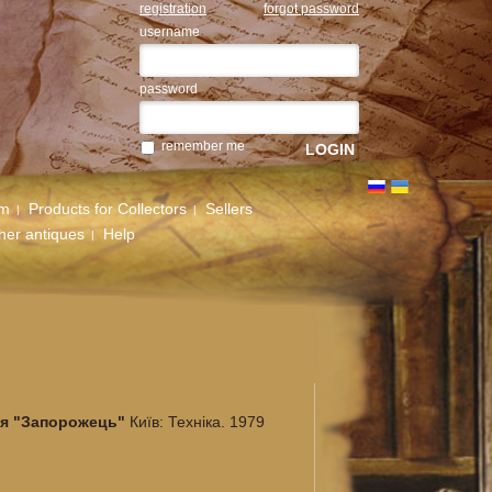
registration
forgot password
username
password
remember me
um
Products for Collectors
Sellers
her antiques
Help
ля "Запорожець"
Київ: Техніка. 1979