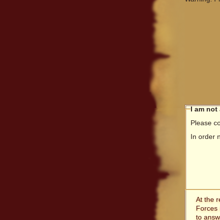
I am not
Please co
In order 
At the 
Forces 
to answ