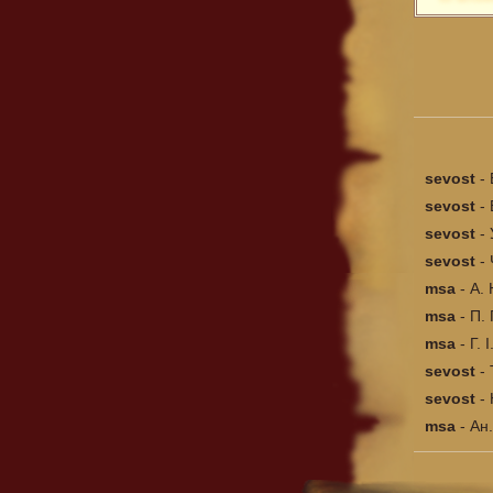
sevost
-
sevost
-
sevost
-
sevost
-
msa
-
А. 
msa
-
П. 
msa
-
Г. 
sevost
-
sevost
-
msa
-
Ан.