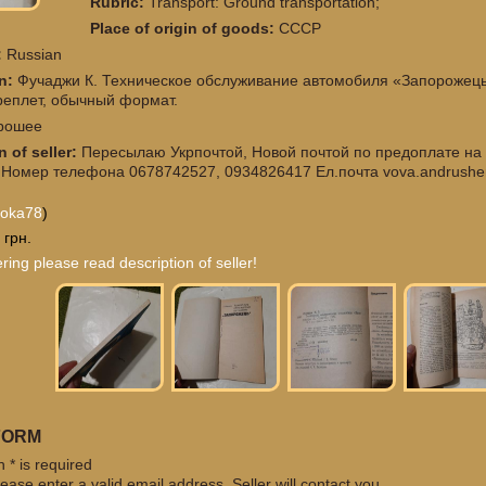
Rubric:
Transport: Ground transportation;
Place of origin of goods:
СССР
:
Russian
on:
Фучаджи К. Техническое обслуживание автомобиля «Запорожець».
реплет, обычный формат.
рошее
n of seller:
Пересылаю Укрпочтой, Новой почтой по предоплате на
 Номер телефона 0678742527, 0934826417 Ел.почта
vova.andrushe
poka78
)
 грн.
ring please read description of seller!
FORM
 * is required
ease enter a valid email address. Seller will contact you.