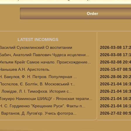
LATEST INCOMINGS
Василий Сухомлинский О воспитании
2026-03-08 17:
Бабич, Анатолий Павлович Чудеса исцелени...
2026-03-08 17:
Уильям Крейг Самое начало. Происхождение...
2026-02-08 20:
Чанышев А.Н. Аристотель.
2026-15-07 08:
Н. Бакулєв, Ф. Н. Петров. Популярная ...
2026-28-06 20:
Поспєлов, Є. Болтін, В. Московський т...
2026-21-04 16:
І. Ломідзе, Л. І. Тимофєєв. История с...
2026-21-04 16:
Токуиро Намикоши ШИАЦУ - Японская терапи...
2026-21-04 16:
Н. С. Гордиенко "Крещение Руси". Факты п...
2026-21-04 16:
 Вартанов, Д. Лугов'єр. Учись фотогра...
2026-27-02 00: