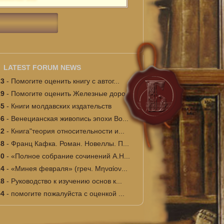
LATEST FORUM NEWS
23
-
Помогите оценить книгу с автог...
19
-
Помогите оценить Железные доро...
45
-
Книги молдавских издательств
56
-
Венецианская живопись эпохи Во...
22
-
Книга"теория относительности и...
38
-
Франц Кафка. Роман. Новеллы. П...
30
-
«Полное собрание сочинений А.Н...
24
-
«Минея февраля» (греч. Μηναίον...
18
-
Руководство к изучению основ к...
54
-
помогите пожалуйста с оценкой ...