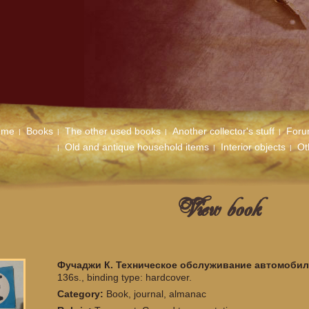
ome
Books
The other used books
Another collector's stuff
For
Old and antique household items
Interior objects
Ot
View book
Фучаджи К. Техническое обслуживание автомоби
136s., binding type: hardcover.
Category:
Book, journal, almanac