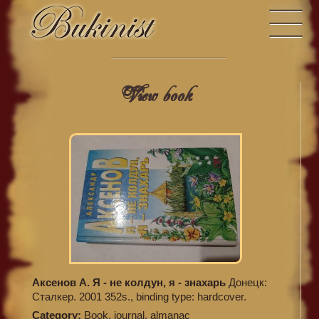
View book
Аксенов А. Я - не колдун, я - знахарь
Донецк:
Сталкер. 2001 352s., binding type: hardcover.
Category:
Book, journal, almanac