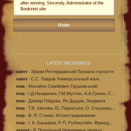
after winning. Sincerely, Administrator of the
Bookinist site
LATEST INCOMINGS
valeri
-
Эразм Роттердамский Похвала глупости
valeri
-
C.С. Лавров Универсальный язык
программи...
msa
-
Михайло Сергійович Грушевський.
Ілюстров...
msa
-
І.Д.Назаренко, Г.М.Мултих, А.А.Гречко, С...
msa
-
Дагмар Гейдова, Ян Дурдик, Людмила
Кибал...
msa
-
Т.В. Іовлева, Ю. Пернатьєв, О. Очкурова,...
msa
-
В. Я. Станек. Иллюстрированная
энциклопе...
msa
-
І. А. Башкіров, Р. П. Рубінштейн. Францу...
sevost
-
Р. Подольный Невидимые творцы.