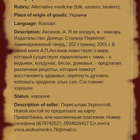
Rubric:
Alternative medicine (folk, eastern, healers);
Place of origin of goods:
Украина
Language:
Russian
Description:
Аксенов, А. Я не колдун, я - знахарь
Издательство: Донецк: Сталкер Переплет:
ламинированный тверд.; 352 страниц; 2001 г. В
своей книге А.П.Аксенов повествует о мире,
который существует параллельно с нами, - о
ведьмах, колдунах, бесах, домовых, - предлагает
различные рецепты, которые помогут
восстановить здоровье, окрепнуть духовно,
избежать проделок злых сил. Состояние:
хорошее
Status:
хорошее
Description of seller:
Пересылаю Укрпочтой,
Новой почтой по предоплате на карту
Приватбанка, или наложенным платежем. Номер
телефона 0678742527, 0934826417 Ел.почта
vova.andrushenko.78@mail.ru