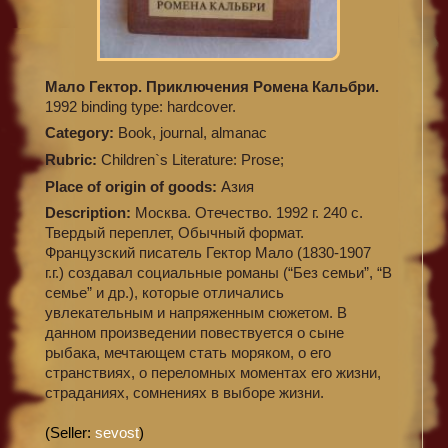
Мало Гектор. Приключения Ромена Кальбри.
1992 binding type: hardcover.
Category:
Book, journal, almanac
Rubric:
Children`s Literature: Prose;
Place of origin of goods:
Азия
Description:
Москва. Отечество. 1992 г. 240 с.
Твердый переплет, Обычный формат.
Французский писатель Гектор Мало (1830-1907
г.г.) создавал социальные романы (“Без семьи”, “В
семье” и др.), которые отличались
увлекательным и напряженным сюжетом. В
данном произведении повествуется о сыне
рыбака, мечтающем стать моряком, о его
странствиях, о переломных моментах его жизни,
страданиях, сомнениях в выборе жизни.
(Seller:
sevost
)