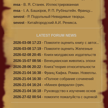
msa
-
В. Я. Станек. Иллюстрированная
энциклопе...
msa
-
І. А. Башкіров, Р. П. Рубінштейн. Францу...
sevost
-
Р. Подольный Невидимые творцы.
sevost
-
Китайгородский А.И. Реникса.
LATEST FORUM NEWS
2026-03-08 17:23
-
Помогите оценить книгу с автог...
2026-03-08 17:19
-
Помогите оценить Железные
доро...
2026-02-08 20:45
-
Книги молдавских издательств
2026-15-07 08:56
-
Венецианская живопись эпохи
Во...
2026-28-06 20:22
-
Книга"теория относительности
и...
2026-21-04 16:38
-
Франц Кафка. Роман. Новеллы.
П...
2026-21-04 16:30
-
«Полное собрание сочинений
А.Н...
2026-21-04 16:24
-
«Минея февраля» (греч.
Μηναίον...
2026-21-04 16:18
-
Руководство к изучению основ
к...
2026-27-02 00:54
-
помогите пожалуйста с оценкой
...