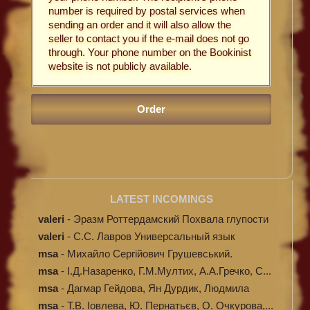
number is required by postal services when
sending an order and it will also allow the
seller to contact you if the e-mail does not go
through. Your phone number on the Bookinist
website is not publicly available.
LATEST INCOMINGS
valeri
-
Эразм Роттердамский Похвала глупости
valeri
-
C.С. Лавров Универсальный язык
программи...
msa
-
Михайло Сергійович Грушевський.
Ілюстров...
msa
-
І.Д.Назаренко, Г.М.Мултих, А.А.Гречко, С...
msa
-
Дагмар Гейдова, Ян Дурдик, Людмила
Кибал...
msa
-
Т.В. Іовлева, Ю. Пернатьєв, О. Очкурова,...