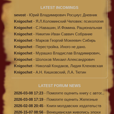
LATEST INCOMINGS
sevost
-
Юрий Владимирович Росциус Дневник
пророк...
Knigochet
-
Я.Л.Коломинский Человек: психология
Knigochet
-
С.Навашин, И.Фомина. Рациональная
антиби...
Knigochet
-
Никитин Иван Саввич Собрание
сочинений в...
Knigochet
-
Марков Георгий Мокеевич Сибирь
Knigochet
-
Перестройка. Иного не дано.
Knigochet
-
Мурашко Владислав Владимирович,
Струтынс...
Knigochet
-
Шолохов Михаил Александрович
Поднятая ц...
Knigochet
-
Николай Кондаков, Лидия Кленовская
Крыла...
Knigochet
-
А.Н. Кишковский, Л.А. Тютин
Медицинская ...
LATEST FORUM NEWS
2026-03-08 17:23
-
Помогите оценить книгу с автог...
2026-03-08 17:19
-
Помогите оценить Железные
доро...
2026-02-08 20:45
-
Книги молдавских издательств
2026-15-07 08:56
-
Венецианская живопись эпохи