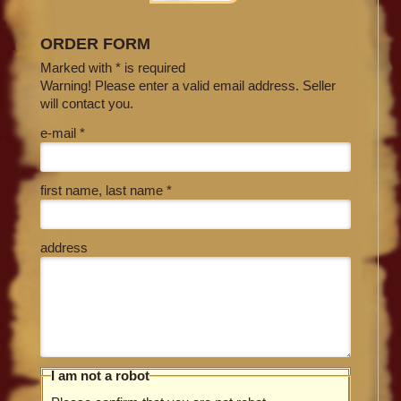
ORDER FORM
Marked with * is required
Warning! Please enter a valid email address. Seller
will contact you.
e-mail *
first name, last name *
address
I am not a robot