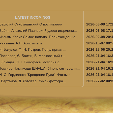
LATEST INCOMINGS
Василий Сухомлинский О воспитании
2026-03-08 17:
Бабич, Анатолий Павлович Чудеса исцелени...
2026-03-08 17:
Уильям Крейг Самое начало. Происхождение...
2026-02-08 20:
Чанышев А.Н. Аристотель.
2026-15-07 08:
Н. Бакулєв, Ф. Н. Петров. Популярная ...
2026-28-06 20:
Поспєлов, Є. Болтін, В. Московський т...
2026-21-04 16:
І. Ломідзе, Л. І. Тимофєєв. История с...
2026-21-04 16:
Токуиро Намикоши ШИАЦУ - Японская терапи...
2026-21-04 16:
Н. С. Гордиенко "Крещение Руси". Факты п...
2026-21-04 16:
 Вартанов, Д. Лугов'єр. Учись фотогра...
2026-27-02 00: