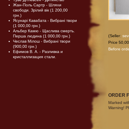
Жан-Поль Сартр - Шляхи
свободи. Зрілий вік (1 200,00
грн.)
Ясунарі Кавабата - Вибрані твори
(1 000,00 грн.)
Альбер Камю - Щаслива смерть.
(Seller:
sev
Перша людина (1 000,00 грн.)
Чеслав Мілош - Вибрані твори
Price 50,00
(900,00 грн.)
Before orde
Ефимов В. А. - Разливка и
кристаллизация стали.
ORDER 
Marked with
Warning! Pl