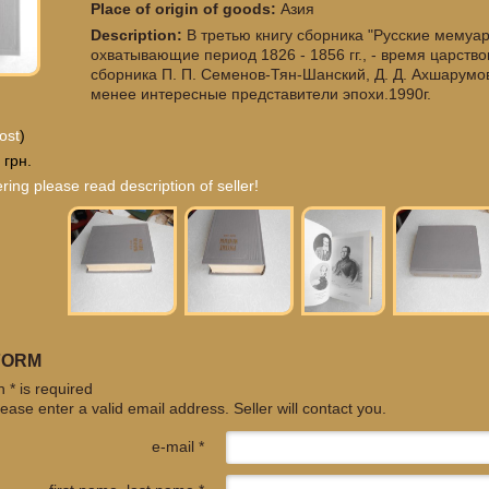
Place of origin of goods:
Азия
Description:
В третью книгу сборника "Русские мему
охватывающие период 1826 - 1856 гг., - время царств
сборника П. П. Семенов-Тян-Шанский, Д. Д. Ахшарумов
менее интересные представители эпохи.1990г.
ost
)
 грн.
ring please read description of seller!
FORM
 * is required
ease enter a valid email address. Seller will contact you.
e-mail *