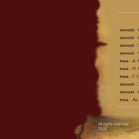
sevost
-
sevost
-
sevost
-
sevost
-
msa
-
А. 
msa
-
П. 
msa
-
Г. 
sevost
-
sevost
-
msa
-
Ан.
All rights reserved
2026