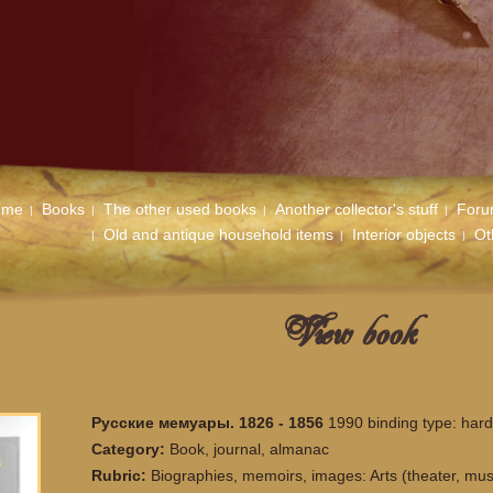
ome
Books
The other used books
Another collector's stuff
For
Old and antique household items
Interior objects
Ot
View book
Русские мемуары. 1826 - 1856
1990 binding type: hard
Category:
Book, journal, almanac
Rubric:
Biographies, memoirs, images: Arts (theater, musi