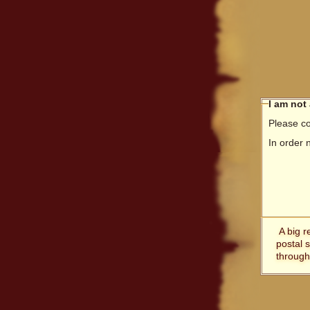
I am not
Please co
In order 
A big r
postal 
through