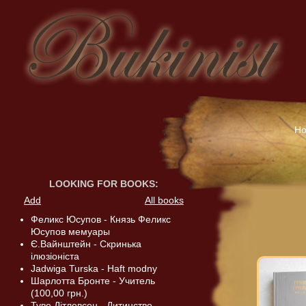
H
LOOKING FOR BOOKS
:
Add
All books
Феликс Юсупов - Князь Феликс
Юсупов мемуары
Є.Вайнштейн - Скринька
ілюзіоніста
Jadwiga Turska - Haft modny
Шарлотта Бронте - Учитель
(100,00 грн.)
Туве Дітлевсен - Дитинство