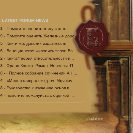
LATEST FORUM NEWS
23
-
Помогите оценить книгу с автог...
19
-
Помогите оценить Железные доро...
45
-
Книги молдавских издательств
56
-
Венецианская живопись эпохи Во...
22
-
Книга"теория относительности и...
38
-
Франц Кафка. Роман. Новеллы. П...
30
-
«Полное собрание сочинений А.Н...
24
-
«Минея февраля» (греч. Μηναίον...
18
-
Руководство к изучению основ к...
54
-
помогите пожалуйста с оценкой ...
disclaimer