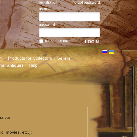
registration
forgot password
username
password
remember me
um
Products for Collectors
Sellers
her antiques
Help
cover.
c, movies, etc.);