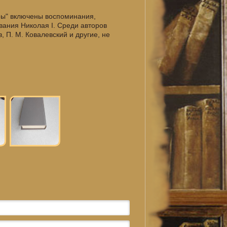
ары" включены воспоминания,
ования Николая I. Среди авторов
, П. М. Ковалевский и другие, не