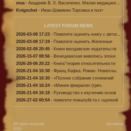
msa
-
Академік В. Х. Василенко. Малая медицинс...
Knigochet
-
Иван Шамякин Торговка и поэт
LATEST FORUM NEWS
2026-03-08 17:23
-
Помогите оценить книгу с автог...
2026-03-08 17:19
-
Помогите оценить Железные
доро...
2026-02-08 20:45
-
Книги молдавских издательств
2026-15-07 08:56
-
Венецианская живопись эпохи
Во...
2026-28-06 20:22
-
Книга"теория относительности
и...
2026-21-04 16:38
-
Франц Кафка. Роман. Новеллы.
П...
2026-21-04 16:30
-
«Полное собрание сочинений
А.Н...
2026-21-04 16:24
-
«Минея февраля» (греч.
Μηναίον...
2026-21-04 16:18
-
Руководство к изучению основ
к...
2026-27-02 00:54
-
помогите пожалуйста с оценкой
...
All rights reserved
disclaimer
2026