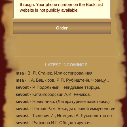
through. Your phone number on the Bookinist
website is not publicly available.
LATEST INCOMINGS
msa
-
В. Я. Станек. Иллюстрированная
энциклопе...
msa
-
І. А. Башкіров, Р. П. Рубінштейн. Францу...
sevost
-
Р. Подольный Невидимые творцы.
sevost
-
Китайгородский А.И. Реникса.
sevost
-
Новеллино. (Литературные памятники.)
sevost
-
Петров Рэм. Беседы о новой иммунологии.
sevost
-
Тылевич И., Немцева А. Руководство по
ме...
sevost
-
Руфанов И.Г. Общая хирургия.