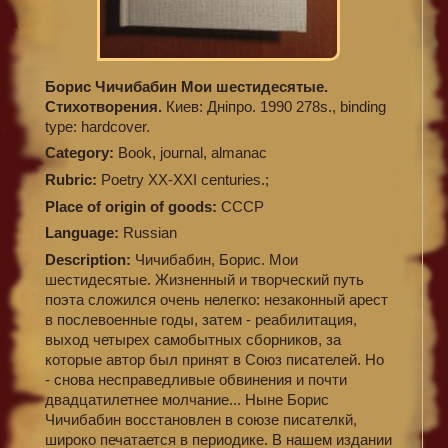
Борис Чичибабин Мои шестидесятые.
Стихотворения.
Киев: Дніпро. 1990 278s., binding
type: hardcover.
Category:
Book, journal, almanac
Rubric:
Poetry XX-XXI centuries.;
Place of origin of goods:
СССР
Language:
Russian
Description:
Чичибабин, Борис. Мои
шестидесятые. Жизненный и творческий путь
поэта сложился очень нелегко: незаконный арест
в послевоенные годы, затем - реабилитация,
выход четырех самобытных сборников, за
которые автор был принят в Союз писателей. Но
- снова несправедливые обвинения и почти
двадцатилетнее молчание... Ныне Борис
Чичибабин восстановлен в союзе писателкй,
широко печатается в периодике. В нашем издании