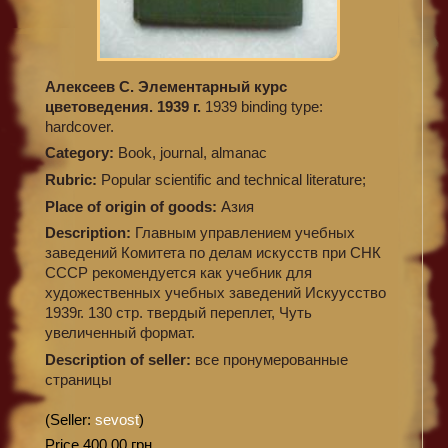
Алексеев С. Элементарный курс
цветоведения. 1939 г.
1939 binding type:
hardcover.
Category:
Book, journal, almanac
Rubric:
Popular scientific and technical literature;
Place of origin of goods:
Азия
Description:
Главным управлением учебных
заведений Комитета по делам искусств при СНК
СССР рекомендуется как учебник для
художественных учебных заведений Искуусство
1939г. 130 стр. твердый переплет, Чуть
увеличенный формат.
Description of seller:
все пронумерованные
страницы
(Seller:
sevost
)
Price 400,00 грн.