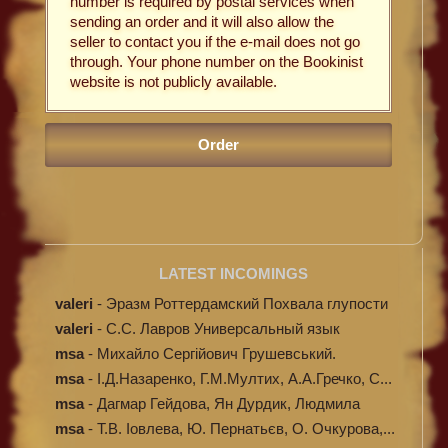
number is required by postal services when
sending an order and it will also allow the
seller to contact you if the e-mail does not go
through. Your phone number on the Bookinist
website is not publicly available.
LATEST INCOMINGS
valeri
-
Эразм Роттердамский Похвала глупости
valeri
-
C.С. Лавров Универсальный язык
программи...
msa
-
Михайло Сергійович Грушевський.
Ілюстров...
msa
-
І.Д.Назаренко, Г.М.Мултих, А.А.Гречко, С...
msa
-
Дагмар Гейдова, Ян Дурдик, Людмила
Кибал...
msa
-
Т.В. Іовлева, Ю. Пернатьєв, О. Очкурова,...