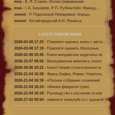
msa
-
В. Я. Станек. Иллюстрированная
энциклопе...
msa
-
І. А. Башкіров, Р. П. Рубінштейн. Францу...
sevost
-
Р. Подольный Невидимые творцы.
sevost
-
Китайгородский А.И. Реникса.
LATEST FORUM NEWS
2026-03-08 17:23
-
Помогите оценить книгу с автог...
2026-03-08 17:19
-
Помогите оценить Железные
доро...
2026-02-08 20:45
-
Книги молдавских издательств
2026-15-07 08:56
-
Венецианская живопись эпохи
Во...
2026-28-06 20:22
-
Книга"теория относительности
и...
2026-21-04 16:38
-
Франц Кафка. Роман. Новеллы.
П...
2026-21-04 16:30
-
«Полное собрание сочинений
А.Н...
2026-21-04 16:24
-
«Минея февраля» (греч.
Μηναίον...
2026-21-04 16:18
-
Руководство к изучению основ
к...
2026-27-02 00:54
-
помогите пожалуйста с оценкой
...