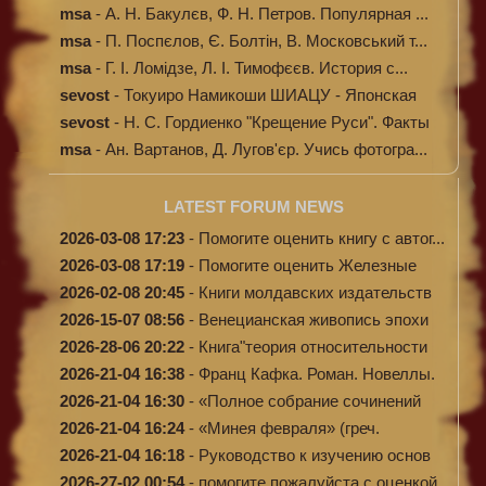
msa
-
А. Н. Бакулєв, Ф. Н. Петров. Популярная ...
msa
-
П. Поспєлов, Є. Болтін, В. Московський т...
msa
-
Г. І. Ломідзе, Л. І. Тимофєєв. История с...
sevost
-
Токуиро Намикоши ШИАЦУ - Японская
терапи...
sevost
-
Н. С. Гордиенко "Крещение Руси". Факты
п...
msa
-
Ан. Вартанов, Д. Лугов'єр. Учись фотогра...
LATEST FORUM NEWS
2026-03-08 17:23
-
Помогите оценить книгу с автог...
2026-03-08 17:19
-
Помогите оценить Железные
доро...
2026-02-08 20:45
-
Книги молдавских издательств
2026-15-07 08:56
-
Венецианская живопись эпохи
Во...
2026-28-06 20:22
-
Книга"теория относительности
и...
2026-21-04 16:38
-
Франц Кафка. Роман. Новеллы.
П...
2026-21-04 16:30
-
«Полное собрание сочинений
А.Н...
2026-21-04 16:24
-
«Минея февраля» (греч.
Μηναίον...
2026-21-04 16:18
-
Руководство к изучению основ
к...
2026-27-02 00:54
-
помогите пожалуйста с оценкой