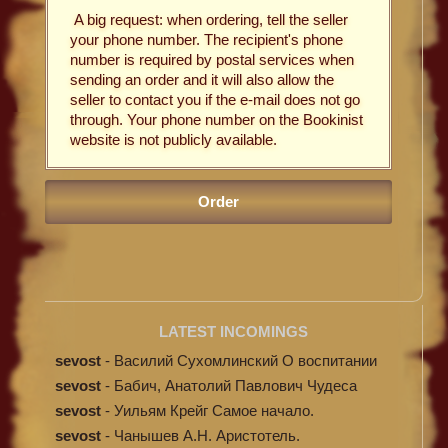
A big request: when ordering, tell the seller
your phone number. The recipient's phone
number is required by postal services when
sending an order and it will also allow the
seller to contact you if the e-mail does not go
through. Your phone number on the Bookinist
website is not publicly available.
LATEST INCOMINGS
sevost
-
Василий Сухомлинский О воспитании
sevost
-
Бабич, Анатолий Павлович Чудеса
исцелени...
sevost
-
Уильям Крейг Самое начало.
Происхождение...
sevost
-
Чанышев А.Н. Аристотель.