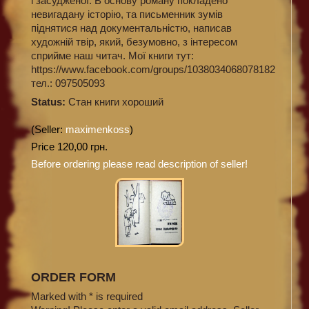
і засудженої. В основу роману покладено
невигадану історію, та письменник зумів
піднятися над документальністю, написав
художній твір, який, безумовно, з інтересом
сприйме наш читач. Мої книги тут:
https://www.facebook.com/groups/1038034068078182
тел.: 097505093
Status:
Стан книги хороший
(Seller:
maximenkoss
)
Price 120,00 грн.
Before ordering please read description of seller!
ORDER FORM
Marked with * is required