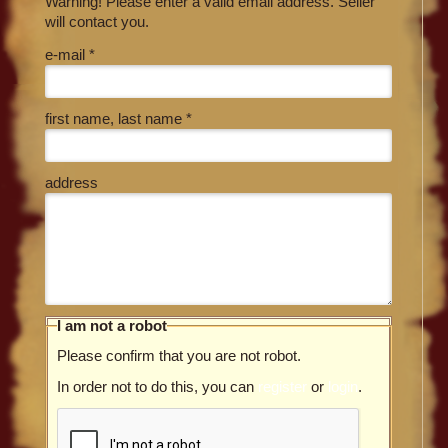
Warning! Please enter a valid email address. Seller
will contact you.
e-mail *
first name, last name *
address
I am not a robot
Please confirm that you are not robot.
In order not to do this, you can
register
or
login
.