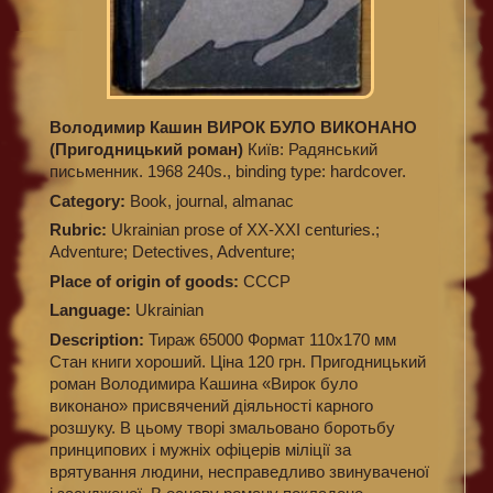
Володимир Кашин ВИРОК БУЛО ВИКОНАНО
(Пригодницький роман)
Київ: Радянський
письменник. 1968 240s., binding type: hardcover.
Category:
Book, journal, almanac
Rubric:
Ukrainian prose of XX-XXI centuries.;
Adventure; Detectives, Adventure;
Place of origin of goods:
СССР
Language:
Ukrainian
Description:
Тираж 65000 Формат 110х170 мм
Стан книги хороший. Ціна 120 грн. Пригодницький
роман Володимира Кашина «Вирок було
виконано» присвячений діяльності карного
розшуку. В цьому творі змальовано боротьбу
принципових і мужніх офіцерів міліції за
врятування людини, несправедливо звинуваченої