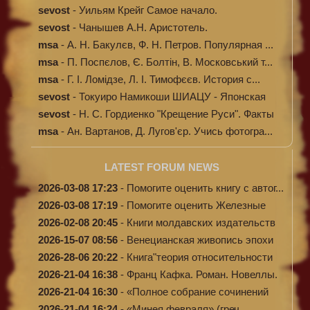
исцелени...
sevost
-
Уильям Крейг Самое начало.
Происхождение...
sevost
-
Чанышев А.Н. Аристотель.
msa
-
А. Н. Бакулєв, Ф. Н. Петров. Популярная ...
msa
-
П. Поспєлов, Є. Болтін, В. Московський т...
msa
-
Г. І. Ломідзе, Л. І. Тимофєєв. История с...
sevost
-
Токуиро Намикоши ШИАЦУ - Японская
терапи...
sevost
-
Н. С. Гордиенко "Крещение Руси". Факты
п...
msa
-
Ан. Вартанов, Д. Лугов'єр. Учись фотогра...
LATEST FORUM NEWS
2026-03-08 17:23
-
Помогите оценить книгу с автог...
2026-03-08 17:19
-
Помогите оценить Железные
доро...
2026-02-08 20:45
-
Книги молдавских издательств
2026-15-07 08:56
-
Венецианская живопись эпохи
Во...
2026-28-06 20:22
-
Книга"теория относительности
и...
2026-21-04 16:38
-
Франц Кафка. Роман. Новеллы.
П...
2026-21-04 16:30
-
«Полное собрание сочинений
А.Н...
2026-21-04 16:24
-
«Минея февраля» (греч.