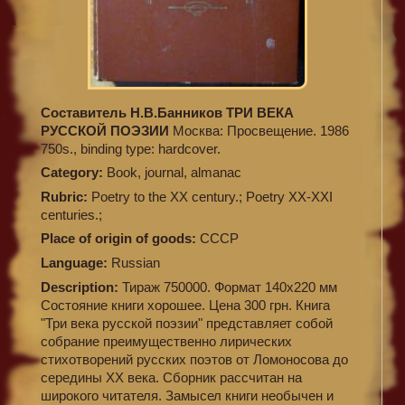
Составитель Н.В.Банников ТРИ ВЕКА
РУССКОЙ ПОЭЗИИ
Москва: Просвещение. 1986
750s., binding type: hardcover.
Category:
Book, journal, almanac
Rubric:
Poetry to the XX century.; Poetry XX-XXI
centuries.;
Place of origin of goods:
СССР
Language:
Russian
Description:
Тираж 750000. Формат 140х220 мм
Состояние книги хорошее. Цена 300 грн. Книга
"Три века русской поэзии" представляет собой
собрание преимущественно лирических
стихотворений русских поэтов от Ломоносова до
середины XX века. Сборник рассчитан на
широкого читателя. Замысел книги необычен и