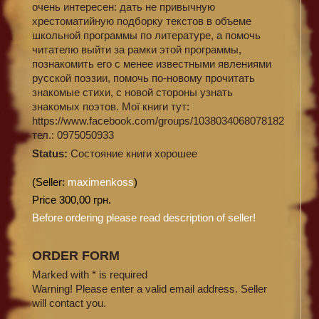
очень интересен: дать не привычную
хрестоматийную подборку текстов в объеме
школьной программы по литературе, а помочь
читателю выйти за рамки этой программы,
познакомить его с менее известными явлениями
русской поэзии, помочь по-новому прочитать
знакомые стихи, с новой стороны узнать
знакомых поэтов. Мої книги тут:
https://www.facebook.com/groups/1038034068078182
тел.: 0975050933
Status:
Состояние книги хорошее
(Seller:
maximenkoss
)
Price 300,00 грн.
Before ordering please read description of seller!
ORDER FORM
Marked with * is required
Warning! Please enter a valid email address. Seller
will contact you.