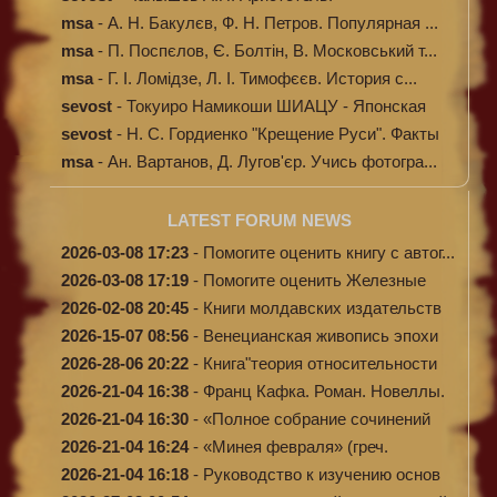
msa
-
А. Н. Бакулєв, Ф. Н. Петров. Популярная ...
msa
-
П. Поспєлов, Є. Болтін, В. Московський т...
msa
-
Г. І. Ломідзе, Л. І. Тимофєєв. История с...
sevost
-
Токуиро Намикоши ШИАЦУ - Японская
терапи...
sevost
-
Н. С. Гордиенко "Крещение Руси". Факты
п...
msa
-
Ан. Вартанов, Д. Лугов'єр. Учись фотогра...
LATEST FORUM NEWS
2026-03-08 17:23
-
Помогите оценить книгу с автог...
2026-03-08 17:19
-
Помогите оценить Железные
доро...
2026-02-08 20:45
-
Книги молдавских издательств
2026-15-07 08:56
-
Венецианская живопись эпохи
Во...
2026-28-06 20:22
-
Книга"теория относительности
и...
2026-21-04 16:38
-
Франц Кафка. Роман. Новеллы.
П...
2026-21-04 16:30
-
«Полное собрание сочинений
А.Н...
2026-21-04 16:24
-
«Минея февраля» (греч.
Μηναίον...
2026-21-04 16:18
-
Руководство к изучению основ