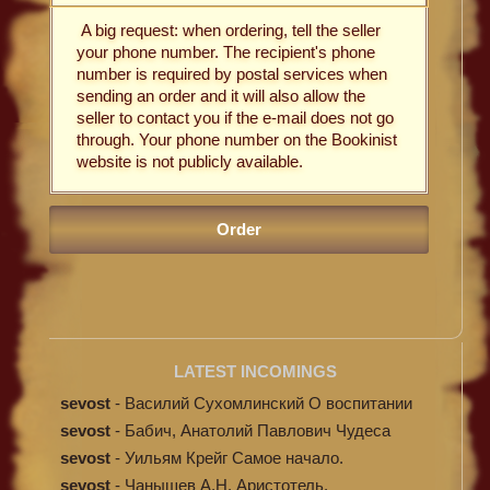
A big request: when ordering, tell the seller
your phone number. The recipient's phone
number is required by postal services when
sending an order and it will also allow the
seller to contact you if the e-mail does not go
through. Your phone number on the Bookinist
website is not publicly available.
LATEST INCOMINGS
sevost
-
Василий Сухомлинский О воспитании
sevost
-
Бабич, Анатолий Павлович Чудеса
исцелени...
sevost
-
Уильям Крейг Самое начало.
Происхождение...
sevost
-
Чанышев А.Н. Аристотель.