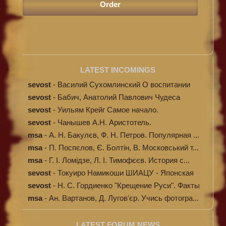
LATEST INCOMINGS
sevost
-
Василий Сухомлинский О воспитании
sevost
-
Бабич, Анатолий Павлович Чудеса
исцелени...
sevost
-
Уильям Крейг Самое начало.
Происхождение...
sevost
-
Чанышев А.Н. Аристотель.
msa
-
А. Н. Бакулєв, Ф. Н. Петров. Популярная ...
msa
-
П. Поспєлов, Є. Болтін, В. Московський т...
msa
-
Г. І. Ломідзе, Л. І. Тимофєєв. История с...
sevost
-
Токуиро Намикоши ШИАЦУ - Японская
терапи...
sevost
-
Н. С. Гордиенко "Крещение Руси". Факты
п...
msa
-
Ан. Вартанов, Д. Лугов'єр. Учись фотогра...
LATEST FORUM NEWS