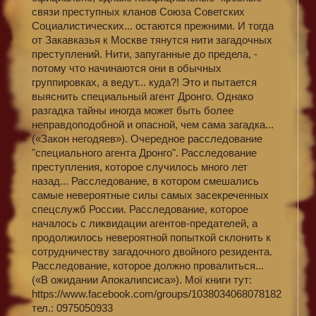
связи преступных кланов Союза Советских
Социалистических... остаются прежними. И тогда
от Закавказья к Москве тянутся нити загадочных
преступлений. Нити, запуганные до предела, -
потому что начинаются они в обычных
группировках, а ведут... куда?! Это и пытается
выяснить специальный агент Дронго. Однако
разгадка тайны иногда может быть более
неправдоподобной и опасной, чем сама загадка...
(«Закон негодяев»). Очередное расследование
"специального агента Дронго". Расследование
преступления, которое случилось много лет
назад... Расследование, в котором смешались
самые невероятные силы самых засекреченных
спецслужб России. Расследование, которое
началось с ликвидации агентов-предателей, а
продолжилось невероятной попыткой склонить к
сотрудничеству загадочного двойного резидента.
Расследование, которое должно провалиться...
(«В ожидании Апокалипсиса»). Мої книги тут:
https://www.facebook.com/groups/1038034068078182
тел.: 0975050933