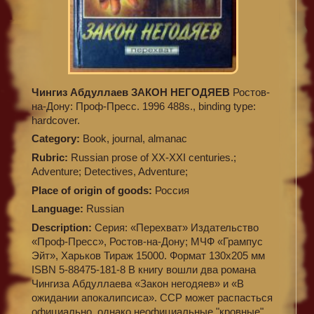
Чингиз Абдуллаев ЗАКОН НЕГОДЯЕВ
Ростов-
на-Дону: Проф-Пресс. 1996 488s., binding type:
hardcover.
Category:
Book, journal, almanac
Rubric:
Russian prose of XX-XXI centuries.;
Adventure; Detectives, Adventure;
Place of origin of goods:
Россия
Language:
Russian
Description:
Серия: «Перехват» Издательство
«Проф-Пресс», Ростов-на-Дону; МЧФ «Грампус
Эйт», Харьков Тираж 15000. Формат 130х205 мм
ISBN 5-88475-181-8 В книгу вошли два романа
Чингиза Абдуллаева «Закон негодяев» и «В
ожидании апокалипсиса». ССР может распасться
официально, однако неофициальные "кровные"