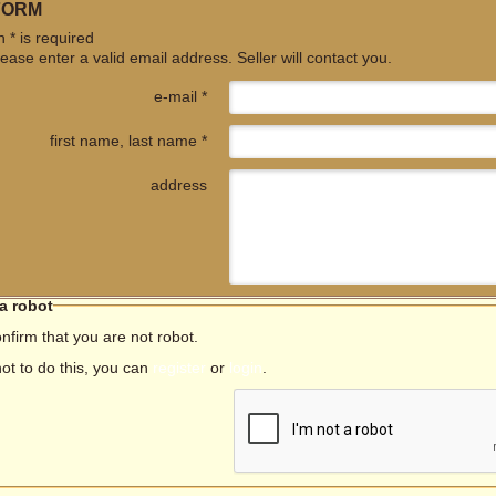
FORM
 * is required
ease enter a valid email address. Seller will contact you.
e-mail *
first name, last name *
address
 a robot
nfirm that you are not robot.
not to do this, you can
register
or
login
.