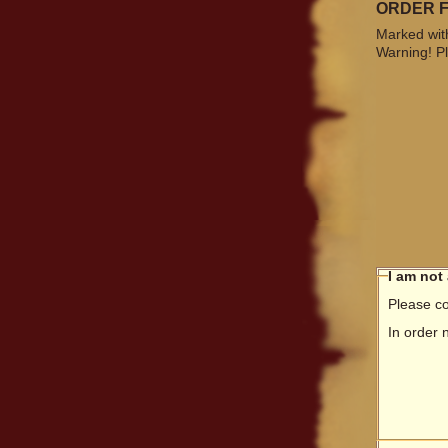
ORDER 
Marked with
Warning! Pl
I am not
Please co
In order 