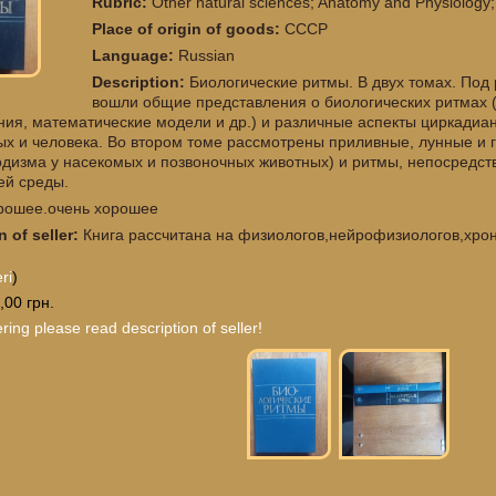
Rubric:
Other natural sciences; Anatomy and Physiology;
Place of origin of goods:
СССР
Language:
Russian
Description:
Биологические ритмы. В двух томах. По
вошли общие представления о биологических ритмах 
ния, математические модели и др.) и различные аспекты циркадиа
ых и человека. Во втором томе рассмотрены приливные, лунные и 
дизма у насекомых и позвоночных животных) и ритмы, непосредст
й среды.
рошее.очень хорошее
n of seller:
Книга рассчитана на физиологов,нейрофизиологов,хро
eri
)
,00 грн.
ring please read description of seller!