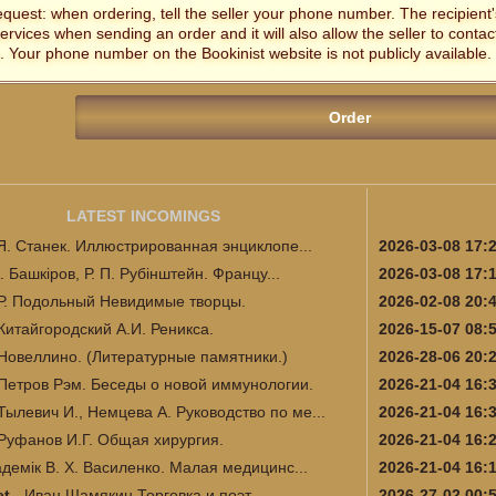
equest: when ordering, tell the seller your phone number. The recipien
services when sending an order and it will also allow the seller to contac
. Your phone number on the Bookinist website is not publicly available.
LATEST INCOMINGS
 Я. Станек. Иллюстрированная энциклопе...
2026-03-08 17:
А. Башкіров, Р. П. Рубінштейн. Францу...
2026-03-08 17:
Р. Подольный Невидимые творцы.
2026-02-08 20:
Китайгородский А.И. Реникса.
2026-15-07 08:
Новеллино. (Литературные памятники.)
2026-28-06 20:
Петров Рэм. Беседы о новой иммунологии.
2026-21-04 16:
Тылевич И., Немцева А. Руководство по ме...
2026-21-04 16:
Руфанов И.Г. Общая хирургия.
2026-21-04 16:
адемік В. Х. Василенко. Малая медицинс...
2026-21-04 16:
et
-
Иван Шамякин Торговка и поэт
2026-27-02 00: