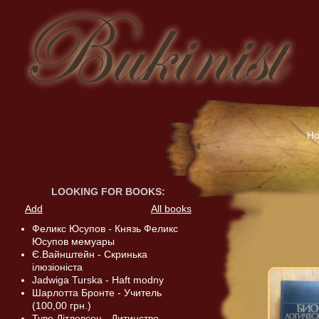
H
LOOKING FOR BOOKS
:
Add
All books
Феликс Юсупов - Князь Феликс
Юсупов мемуары
Є.Вайнштейн - Скринька
ілюзіоніста
Jadwiga Turska - Haft modny
Шарлотта Бронте - Учитель
(100,00 грн.)
Туве Дітлевсен - Дитинство