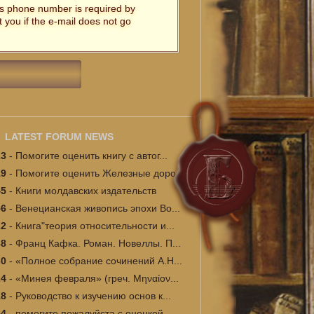
t's phone number is required by
t you if the e-mail does not go
LATEST FORUM NEWS
23
-
Помогите оценить книгу с автог...
19
-
Помогите оценить Железные доро...
45
-
Книги молдавских издательств
56
-
Венецианская живопись эпохи Во...
22
-
Книга"теория относительности и...
38
-
Франц Кафка. Роман. Новеллы. П...
30
-
«Полное собрание сочинений А.Н...
24
-
«Минея февраля» (греч. Μηναίον...
18
-
Руководство к изучению основ к...
54
-
помогите пожалуйста с оценкой ...