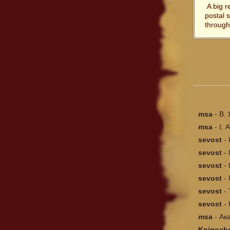
A big r
postal 
through
msa
-
В.
msa
-
І. 
sevost
-
sevost
-
sevost
-
sevost
-
sevost
-
sevost
-
msa
-
Ак
Knigoch