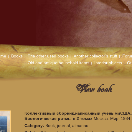
ome
Books
The other used books
Another collector's stuff
For
Old and antique household items
Interior objects
Ot
View book
Коллективный сборник,написанный ученымиСША.
Биологические ритмы в 2 томах
Москва: Мир. 1984 8
Category:
Book, journal, almanac