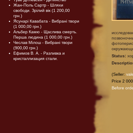
Жан-Поль Сартр - Шляхи
свободи. Зрілий вік (1 200,00
грн.)
Ясунарі Кавабата - Вибрані твори
(1 000,00 грн.)
Альбер Камю - Щаслива смерть.
исследова
Перша людина (1 000,00 грн.)
позвоночн
Чеслав Мілош - Вибрані твори
фотоперио
(900,00 грн.)
окружающе
Ефимов В. А. - Разливка и
Status:
хо
кристаллизация стали.
Descriptio
(Seller:
val
Price 2 000
Before orde