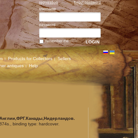
registration
forgot password
username
password
remember me
um
Products for Collectors
Sellers
her antiques
Help
Англии,ФРГ.Канады,Нидерландов.
74s., binding type: hardcover.