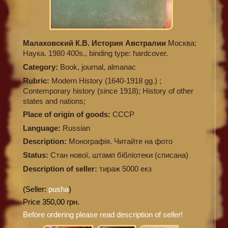
Малаховский К.В. История Австралии
Москва:
Наука. 1980 400s., binding type: hardcover.
Category:
Book, journal, almanac
Rubric:
Modern History (1640-1918 gg.) ;
Contemporary history (since 1918); History of other
states and nations;
Place of origin of goods:
СССР
Language:
Russian
Description:
Монографія. Читайте на фото
Status:
Стан нової, штамп бібліотеки (списана)
Description of seller:
тираж 5000 екз
(Seller:
pusha
)
Price 350,00 грн.
Before ordering please read description of seller!