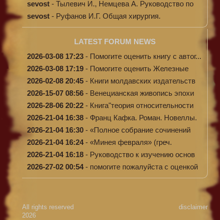
sevost
-
Тылевич И., Немцева А. Руководство по
ме...
sevost
-
Руфанов И.Г. Общая хирургия.
LATEST FORUM NEWS
2026-03-08 17:23
-
Помогите оценить книгу с автог...
2026-03-08 17:19
-
Помогите оценить Железные
доро...
2026-02-08 20:45
-
Книги молдавских издательств
2026-15-07 08:56
-
Венецианская живопись эпохи
Во...
2026-28-06 20:22
-
Книга"теория относительности
и...
2026-21-04 16:38
-
Франц Кафка. Роман. Новеллы.
П...
2026-21-04 16:30
-
«Полное собрание сочинений
А.Н...
2026-21-04 16:24
-
«Минея февраля» (греч.
Μηναίον...
2026-21-04 16:18
-
Руководство к изучению основ
к...
2026-27-02 00:54
-
помогите пожалуйста с оценкой
...
All rights reserved
disclaimer
2026