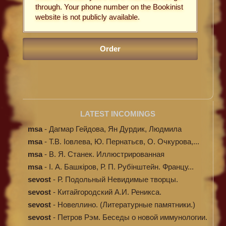
through. Your phone number on the Bookinist
website is not publicly available.
LATEST INCOMINGS
msa
-
Дагмар Гейдова, Ян Дурдик, Людмила
Кибал...
msa
-
Т.В. Іовлева, Ю. Пернатьєв, О. Очкурова,...
msa
-
В. Я. Станек. Иллюстрированная
энциклопе...
msa
-
І. А. Башкіров, Р. П. Рубінштейн. Францу...
sevost
-
Р. Подольный Невидимые творцы.
sevost
-
Китайгородский А.И. Реникса.
sevost
-
Новеллино. (Литературные памятники.)
sevost
-
Петров Рэм. Беседы о новой иммунологии.