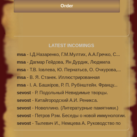
LATEST INCOMINGS
msa
-
І.Д.Назаренко, Г.М.Мултих, А.А.Гречко, С...
msa
-
Дагмар Гейдова, Ян Дурдик, Людмила
Кибал...
msa
-
Т.В. Іовлева, Ю. Пернатьєв, О. Очкурова,...
msa
-
В. Я. Станек. Иллюстрированная
энциклопе...
msa
-
І. А. Башкіров, Р. П. Рубінштейн. Францу...
sevost
-
Р. Подольный Невидимые творцы.
sevost
-
Китайгородский А.И. Реникса.
sevost
-
Новеллино. (Литературные памятники.)
sevost
-
Петров Рэм. Беседы о новой иммунологии.
sevost
-
Тылевич И., Немцева А. Руководство по
ме...