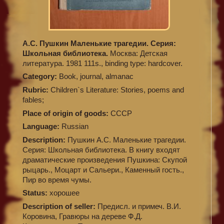
А.С. Пушкин Маленькие трагедии. Серия:
Школьная библиотека.
Москва: Детская
литература. 1981 111s., binding type: hardcover.
Category:
Book, journal, almanac
Rubric:
Children`s Literature: Stories, poems and
fables;
Place of origin of goods:
СССР
Language:
Russian
Description:
Пушкин А.С. Маленькие трагедии.
Серия: Школьная библиотека. В книгу входят
драматические произведения Пушкина: Скупой
рыцарь., Моцарт и Сальери., Каменный гость.,
Пир во время чумы.
Status:
хорошее
Description of seller:
Предисл. и примеч. В.И.
Коровина, Гравюры на дереве Ф.Д.