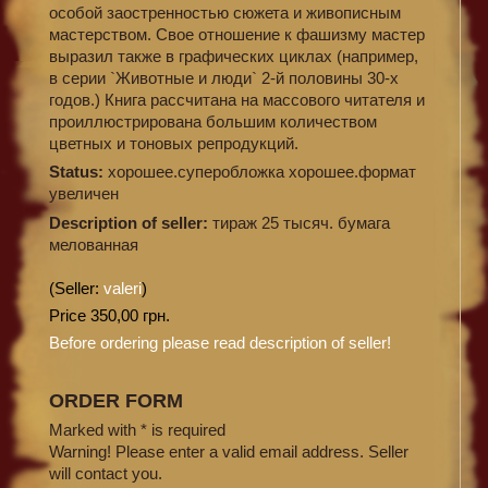
особой заостренностью сюжета и живописным
мастерством. Свое отношение к фашизму мастер
выразил также в графических циклах (например,
в серии `Животные и люди` 2-й половины 30-х
годов.) Книга рассчитана на массового читателя и
проиллюстрирована большим количеством
цветных и тоновых репродукций.
Status:
хорошее.суперобложка хорошее.формат
увеличен
Description of seller:
тираж 25 тысяч. бумага
мелованная
(Seller:
valeri
)
Price 350,00 грн.
Before ordering please read description of seller!
ORDER FORM
Marked with * is required
Warning! Please enter a valid email address. Seller
will contact you.