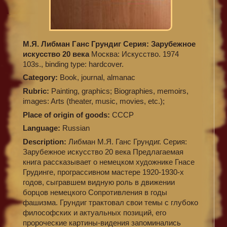
М.Я. Либман Ганс Грундиг Серия: Зарубежное
искусство 20 века
Москва: Искусство. 1974
103s., binding type: hardcover.
Category:
Book, journal, almanac
Rubric:
Painting, graphics; Biographies, memoirs,
images: Arts (theater, music, movies, etc.);
Place of origin of goods:
СССР
Language:
Russian
Description:
Либман М.Я. Ганс Грундиг. Серия:
Зарубежное искусство 20 века Предлагаемая
книга рассказывает о немецком художнике Гнасе
Грудинге, програссивном мастере 1920-1930-х
годов, сыгравшем видную роль в движении
борцов немецкого Сопротивления в годы
фашизма. Грундиг трактовал свои темы с глубоко
философских и актуальных позиций, его
пророческие картины-видения запоминались