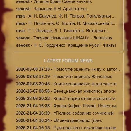
исцелени...
sevost
-
Уильям Крейг Самое начало.
Происхождение...
sevost
-
Чанышев А.Н. Аристотель.
msa
-
А. Н. Бакулєв, Ф. Н. Петров. Популярная ...
msa
-
П. Поспєлов, Є. Болтін, В. Московський т...
msa
-
Г. І. Ломідзе, Л. І. Тимофєєв. История с...
sevost
-
Токуиро Намикоши ШИАЦУ - Японская
терапи...
sevost
-
Н. С. Гордиенко "Крещение Руси". Факты
п...
LATEST FORUM NEWS
2026-03-08 17:23
-
Помогите оценить книгу с автог...
2026-03-08 17:19
-
Помогите оценить Железные
доро...
2026-02-08 20:45
-
Книги молдавских издательств
2026-15-07 08:56
-
Венецианская живопись эпохи
Во...
2026-28-06 20:22
-
Книга"теория относительности
и...
2026-21-04 16:38
-
Франц Кафка. Роман. Новеллы.
П...
2026-21-04 16:30
-
«Полное собрание сочинений
А.Н...
2026-21-04 16:24
-
«Минея февраля» (греч.
Μηναίον...
2026-21-04 16:18
-
Руководство к изучению основ