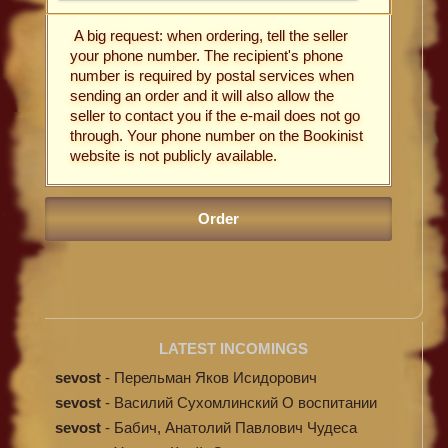
A big request: when ordering, tell the seller
your phone number. The recipient's phone
number is required by postal services when
sending an order and it will also allow the
seller to contact you if the e-mail does not go
through. Your phone number on the Bookinist
website is not publicly available.
LATEST INCOMINGS
sevost
-
Перельман Яков Исидорович
«Циолковский. ...
sevost
-
Василий Сухомлинский О воспитании
sevost
-
Бабич, Анатолий Павлович Чудеса