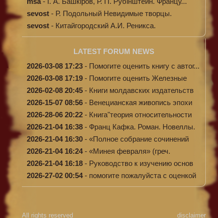
энциклопе...
msa
-
І. А. Башкіров, Р. П. Рубінштейн. Францу...
sevost
-
Р. Подольный Невидимые творцы.
sevost
-
Китайгородский А.И. Реникса.
LATEST FORUM NEWS
2026-03-08 17:23
-
Помогите оценить книгу с автог...
2026-03-08 17:19
-
Помогите оценить Железные
доро...
2026-02-08 20:45
-
Книги молдавских издательств
2026-15-07 08:56
-
Венецианская живопись эпохи
Во...
2026-28-06 20:22
-
Книга"теория относительности
и...
2026-21-04 16:38
-
Франц Кафка. Роман. Новеллы.
П...
2026-21-04 16:30
-
«Полное собрание сочинений
А.Н...
2026-21-04 16:24
-
«Минея февраля» (греч.
Μηναίον...
2026-21-04 16:18
-
Руководство к изучению основ
к...
2026-27-02 00:54
-
помогите пожалуйста с оценкой
...
All rights reserved
disclaimer