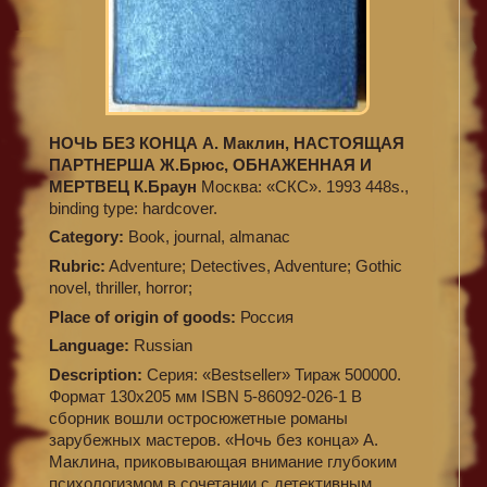
НОЧЬ БЕЗ КОНЦА А. Маклин, НАСТОЯЩАЯ
ПАРТНЕРША Ж.Брюс, ОБНАЖЕННАЯ И
МЕРТВЕЦ К.Браун
Москва: «СКС». 1993 448s.,
binding type: hardcover.
Category:
Book, journal, almanac
Rubric:
Adventure; Detectives, Adventure; Gothic
novel, thriller, horror;
Place of origin of goods:
Россия
Language:
Russian
Description:
Серия: «Bestseller» Тираж 500000.
Формат 130х205 мм ISBN 5-86092-026-1 В
сборник вошли остросюжетные романы
зарубежных мастеров. «Ночь без конца» А.
Маклина, приковывающая внимание глубоким
психологизмом в сочетании с детективным