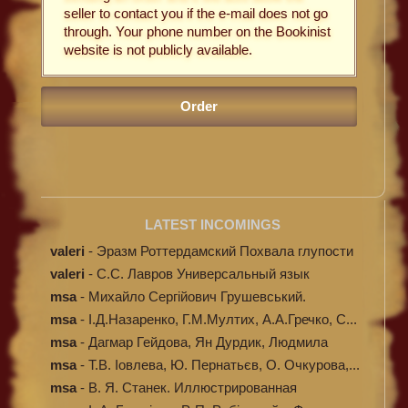
seller to contact you if the e-mail does not go
through. Your phone number on the Bookinist
website is not publicly available.
LATEST INCOMINGS
valeri
-
Эразм Роттердамский Похвала глупости
valeri
-
C.С. Лавров Универсальный язык
программи...
msa
-
Михайло Сергійович Грушевський.
Ілюстров...
msa
-
І.Д.Назаренко, Г.М.Мултих, А.А.Гречко, С...
msa
-
Дагмар Гейдова, Ян Дурдик, Людмила
Кибал...
msa
-
Т.В. Іовлева, Ю. Пернатьєв, О. Очкурова,...
msa
-
В. Я. Станек. Иллюстрированная