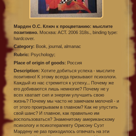
Марден О.С. Ключ к процветанию: мыслите
позитивно.
Москва: АСТ. 2006 318s., binding type:
hardcover.
Category:
Book, journal, almanac
Rubric:
Psychology;
Place of origin of goods:
Россия
Description:
Хотите добиться успеха - мыслите
позитивно! К этому всегда призывают психологи.
Каждый из нас стремится к успеху... Почему же
его добиваются лишь немногие? Почему не у
всех хватает сил и энергии улучшить свою
жизнь? Почему мы часто не замечаем мелочей - и
от этого проигрываем в главном? Как не упустить
свой шанс? И главное, как правильно им
воспользоваться? Знаменитому американскому
психологу и психотерапевту Орисону Суэт
Мардену не раз приходилось отвечать на эти