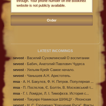
through. Your phone number on the Bookinist
website is not publicly available.
LATEST INCOMINGS
sevost
-
Василий Сухомлинский О воспитании
sevost
-
Бабич, Анатолий Павлович Чудеса
исцелени...
sevost
-
Уильям Крейг Самое начало.
Происхождение...
sevost
-
Чанышев А.Н. Аристотель.
msa
-
А. Н. Бакулєв, Ф. Н. Петров. Популярная ...
msa
-
П. Поспєлов, Є. Болтін, В. Московський т...
msa
-
Г. І. Ломідзе, Л. І. Тимофєєв. История с...
sevost
-
Токуиро Намикоши ШИАЦУ - Японская
терапи...
sevost
-
Н. С. Гордиенко "Крещение Руси". Факты