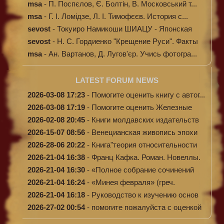
msa
-
П. Поспєлов, Є. Болтін, В. Московський т...
msa
-
Г. І. Ломідзе, Л. І. Тимофєєв. История с...
sevost
-
Токуиро Намикоши ШИАЦУ - Японская
терапи...
sevost
-
Н. С. Гордиенко "Крещение Руси". Факты
п...
msa
-
Ан. Вартанов, Д. Лугов'єр. Учись фотогра...
LATEST FORUM NEWS
2026-03-08 17:23
-
Помогите оценить книгу с автог...
2026-03-08 17:19
-
Помогите оценить Железные
доро...
2026-02-08 20:45
-
Книги молдавских издательств
2026-15-07 08:56
-
Венецианская живопись эпохи
Во...
2026-28-06 20:22
-
Книга"теория относительности
и...
2026-21-04 16:38
-
Франц Кафка. Роман. Новеллы.
П...
2026-21-04 16:30
-
«Полное собрание сочинений
А.Н...
2026-21-04 16:24
-
«Минея февраля» (греч.
Μηναίον...
2026-21-04 16:18
-
Руководство к изучению основ
к...
2026-27-02 00:54
-
помогите пожалуйста с оценкой
...