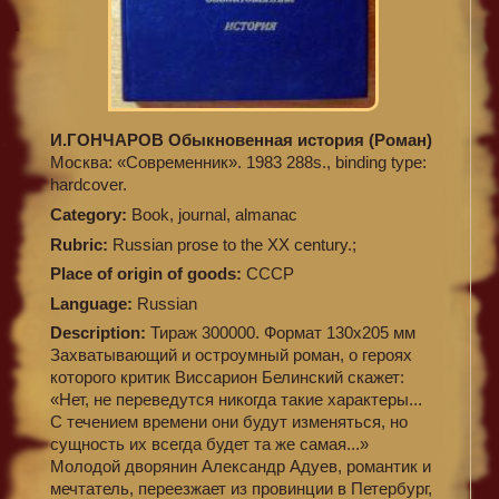
И.ГОНЧАРОВ Обыкновенная история (Роман)
Москва: «Современник». 1983 288s., binding type:
hardcover.
Category:
Book, journal, almanac
Rubric:
Russian prose to the XX century.;
Place of origin of goods:
СССР
Language:
Russian
Description:
Тираж 300000. Формат 130х205 мм
Захватывающий и остроумный роман, о героях
которого критик Виссарион Белинский скажет:
«Нет, не переведутся никогда такие характеры...
С течением времени они будут изменяться, но
сущность их всегда будет та же самая...»
Молодой дворянин Александр Адуев, романтик и
мечтатель, переезжает из провинции в Петербург,