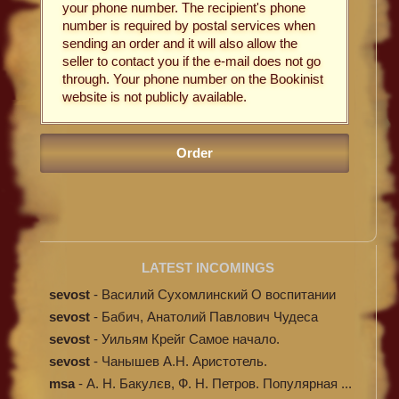
your phone number. The recipient's phone
number is required by postal services when
sending an order and it will also allow the
seller to contact you if the e-mail does not go
through. Your phone number on the Bookinist
website is not publicly available.
LATEST INCOMINGS
sevost
-
Василий Сухомлинский О воспитании
sevost
-
Бабич, Анатолий Павлович Чудеса
исцелени...
sevost
-
Уильям Крейг Самое начало.
Происхождение...
sevost
-
Чанышев А.Н. Аристотель.
msa
-
А. Н. Бакулєв, Ф. Н. Петров. Популярная ...