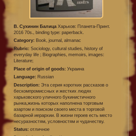
В. Сухинин Балица
Харьков: Планета-Принт.
2016 70s., binding type: paperback.
Category:
Book, journal, almanac
Rubric:
Sociology, cultural studies, history of
everyday life ; Biographies, memoirs, images:
Literature;
Place of origin of goods:
Украина
Language:
Russian
Description:
Эта серия коротких рассказов о
бескомпромиссных и жестких людях
харьковского уличного букинистичного
рынка,жизнь которых наполнена торговым
азартом и поиском своего места в торговой
базарной иерархии. В жизни героев есть место
несуразностям, условностям и чудачеству.
Status:
отличное