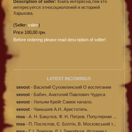
Description of seller:
Книга интересна,тем кто
интересуется этносоциологией и историей
Харькова.
(Seller:
valeri
)
Price 100,00 грн.
Before ordering please read description of seller!
LATEST INCOMINGS
sevost
-
Василий Сухомлинский О воспитании
sevost
-
Бабич, Анатолий Павлович Чудеса
исцелени...
sevost
-
Уильям Крейг Самое начало.
Происхождение...
sevost
-
Чанышев А.Н. Аристотель.
msa
-
А. Н. Бакулєв, Ф. Н. Петров. Популярная ...
msa
-
П. Поспєлов, Є. Болтін, В. Московський т...
msa
-
Г. І. Ломідзе, Л. І. Тимофєєв. История с...