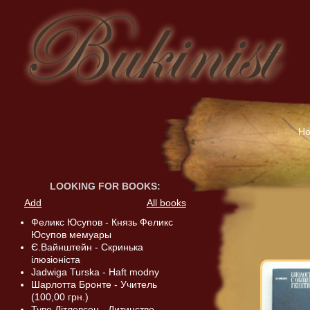
H
LOOKING FOR BOOKS
:
Add
All books
Феликс Юсупов - Князь Феликс
Юсупов мемуары
Є.Вайнштейн - Скринька
ілюзіоніста
Jadwiga Turska - Haft modny
Шарлотта Бронте - Учитель
(100,00 грн.)
Туве Дітлевсен - Дитинство