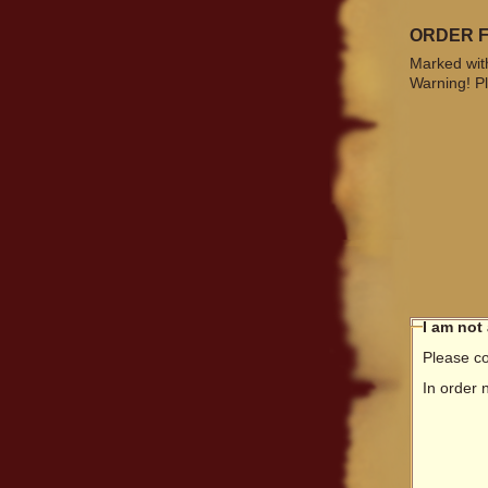
ORDER 
Marked with
Warning! Pl
I am not
Please co
In order 