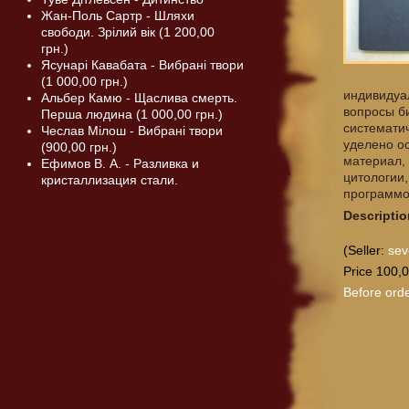
Жан-Поль Сартр - Шляхи
свободи. Зрілий вік (1 200,00
грн.)
Ясунарі Кавабата - Вибрані твори
(1 000,00 грн.)
индивидуа
Альбер Камю - Щаслива смерть.
вопросы б
Перша людина (1 000,00 грн.)
системати
Чеслав Мілош - Вибрані твори
уделено о
(900,00 грн.)
материал,
Ефимов В. А. - Разливка и
цитологии,
кристаллизация стали.
программо
Descriptio
(Seller:
sev
Price 100,0
Before orde