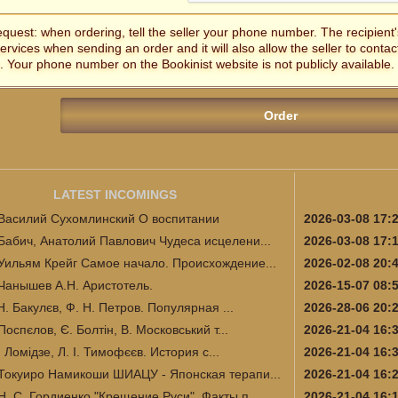
equest: when ordering, tell the seller your phone number. The recipien
services when sending an order and it will also allow the seller to contac
. Your phone number on the Bookinist website is not publicly available.
LATEST INCOMINGS
Василий Сухомлинский О воспитании
2026-03-08 17:
Бабич, Анатолий Павлович Чудеса исцелени...
2026-03-08 17:
Уильям Крейг Самое начало. Происхождение...
2026-02-08 20:
Чанышев А.Н. Аристотель.
2026-15-07 08:
Н. Бакулєв, Ф. Н. Петров. Популярная ...
2026-28-06 20:
Поспєлов, Є. Болтін, В. Московський т...
2026-21-04 16:
І. Ломідзе, Л. І. Тимофєєв. История с...
2026-21-04 16:
Токуиро Намикоши ШИАЦУ - Японская терапи...
2026-21-04 16:
Н. С. Гордиенко "Крещение Руси". Факты п...
2026-21-04 16: