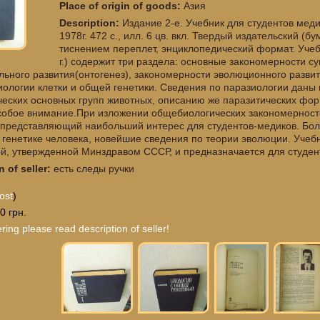
Place of origin of goods:
Азия
Description:
Издание 2-е. Учебник для студентов мед
1978г. 472 с., илл. 6 цв. вкл. Твердый издательский (
тиснением переплет, энциклопедический формат. Учебн
г.) содержит три раздела: основные закономерности с
льного развития(онтогенез), закономерности эволюционного разв
иологии клетки и общей генетики. Сведения по паразиологии даны 
ческих основных групп животных, описанию же паразитических фо
собое внимание.При изложении общебиологических закономернос
 представляющий наибольший интерес для студентов-медиков. Бо
 генетике человека, новейшие сведения по теории эволюции. Учебн
й, утвержденной Минздравом СССР, и предназначается для студен
n of seller:
есть следы ручки
ost
)
0 грн.
ring please read description of seller!