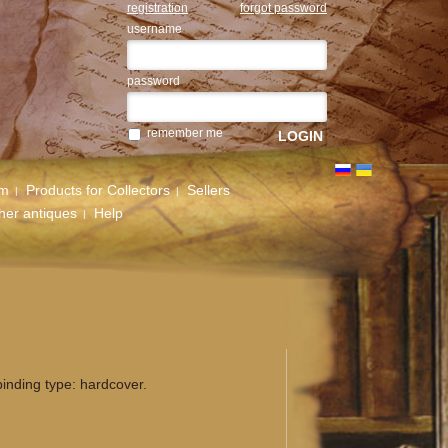
registration
forgot password
username
password
remember me
um
Products for Collectors
Sellers
her antiques
Help
inding type: hardcover.