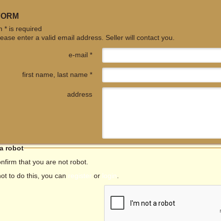
FORM
 * is required
ease enter a valid email address. Seller will contact you.
e-mail *
first name, last name *
address
 a robot
nfirm that you are not robot.
not to do this, you can
register
or
login
.