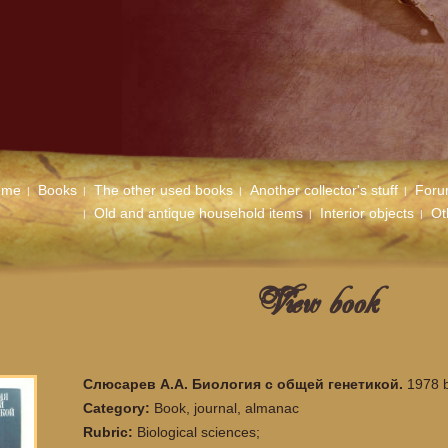
ome
Books
The other used books
Another collector's stuff
For
Old and antique household items
Interior objects
Ot
View book
Слюсарев А.А. Биология с общей генетикой.
1978 b
Category:
Book, journal, almanac
Rubric:
Biological sciences;