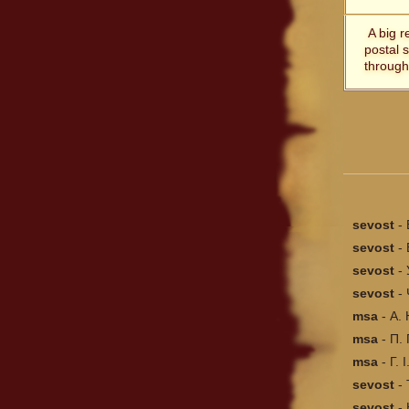
A big r
postal 
through
sevost
-
sevost
-
sevost
-
sevost
-
msa
-
А. 
msa
-
П. 
msa
-
Г. 
sevost
-
sevost
-