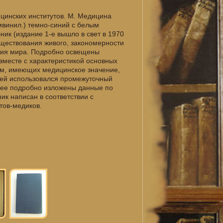
ицинских институтов. М. Медицина
бумвинил.) темно-синий с белым
ик (издание 1-е вышло в свет в 1970
уществования живого, закономерности
ития мира. Подробно освещены
вместе с характеристикой основных
рм, имеющих медицинское значение,
тей использовался промежуточный
лее подробно изложены данные по
ик написан в соответствии с
тов-медиков.