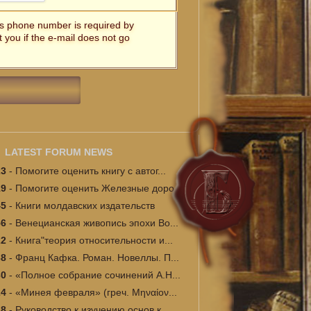
t's phone number is required by
t you if the e-mail does not go
LATEST FORUM NEWS
23
-
Помогите оценить книгу с автог...
19
-
Помогите оценить Железные доро...
45
-
Книги молдавских издательств
56
-
Венецианская живопись эпохи Во...
22
-
Книга"теория относительности и...
38
-
Франц Кафка. Роман. Новеллы. П...
30
-
«Полное собрание сочинений А.Н...
24
-
«Минея февраля» (греч. Μηναίον...
18
-
Руководство к изучению основ к...