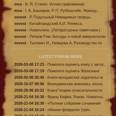
msa
-
В. Я. Станек. Иллюстрированная
энциклопе...
msa
-
І. А. Башкіров, Р. П. Рубінштейн. Францу...
sevost
-
Р. Подольный Невидимые творцы.
sevost
-
Китайгородский А.И. Реникса.
sevost
-
Новеллино. (Литературные памятники.)
sevost
-
Петров Рэм. Беседы о новой иммунологии.
sevost
-
Тылевич И., Немцева А. Руководство по
ме...
LATEST FORUM NEWS
2026-03-08 17:23
-
Помогите оценить книгу с автог...
2026-03-08 17:19
-
Помогите оценить Железные
доро...
2026-02-08 20:45
-
Книги молдавских издательств
2026-15-07 08:56
-
Венецианская живопись эпохи
Во...
2026-28-06 20:22
-
Книга"теория относительности
и...
2026-21-04 16:38
-
Франц Кафка. Роман. Новеллы.
П...
2026-21-04 16:30
-
«Полное собрание сочинений
А.Н...
2026-21-04 16:24
-
«Минея февраля» (греч.