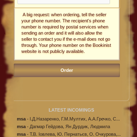
A big request: when ordering, tell the seller
your phone number. The recipient's phone
number is required by postal services when
sending an order and it will also allow the
seller to contact you if the e-mail does not go
through. Your phone number on the Bookinist
website is not publicly available.
LATEST INCOMINGS
msa
-
І.Д.Назаренко, Г.М.Мултих, А.А.Гречко, С...
msa
-
Дагмар Гейдова, Ян Дурдик, Людмила
Кибал...
msa
-
Т.В. Іовлева, Ю. Пернатьєв, О. Очкурова,...