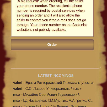
A big request: when ordering, tell the seller
your phone number. The recipient's phone
number is required by postal services when
sending an order and it will also allow the
seller to contact you if the e-mail does not go
through. Your phone number on the Bookinist
website is not publicly available.
LATEST INCOMINGS
valeri
-
Эразм Роттердамский Похвала глупости
valeri
-
C.С. Лавров Универсальный язык
программи...
msa
-
Михайло Сергійович Грушевський.
Ілюстров...
msa
-
І.Д.Назаренко, Г.М.Мултих, А.А.Гречко, С...
msa
-
Дагмар Гейдова, Ян Дурдик, Людмила