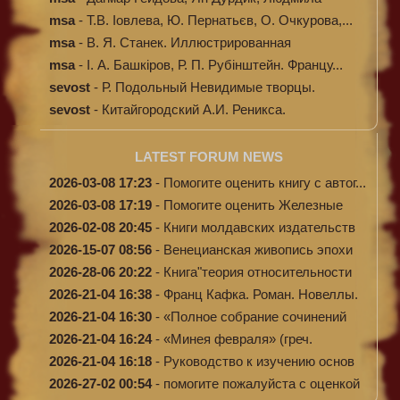
Кибал...
msa
-
Т.В. Іовлева, Ю. Пернатьєв, О. Очкурова,...
msa
-
В. Я. Станек. Иллюстрированная
энциклопе...
msa
-
І. А. Башкіров, Р. П. Рубінштейн. Францу...
sevost
-
Р. Подольный Невидимые творцы.
sevost
-
Китайгородский А.И. Реникса.
LATEST FORUM NEWS
2026-03-08 17:23
-
Помогите оценить книгу с автог...
2026-03-08 17:19
-
Помогите оценить Железные
доро...
2026-02-08 20:45
-
Книги молдавских издательств
2026-15-07 08:56
-
Венецианская живопись эпохи
Во...
2026-28-06 20:22
-
Книга"теория относительности
и...
2026-21-04 16:38
-
Франц Кафка. Роман. Новеллы.
П...
2026-21-04 16:30
-
«Полное собрание сочинений
А.Н...
2026-21-04 16:24
-
«Минея февраля» (греч.
Μηναίον...
2026-21-04 16:18
-
Руководство к изучению основ
к...
2026-27-02 00:54
-
помогите пожалуйста с оценкой