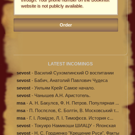
website is not publicly available.
LATEST INCOMINGS
sevost
-
Василий Сухомлинский О воспитании
sevost
-
Бабич, Анатолий Павлович Чудеса
исцелени...
sevost
-
Уильям Крейг Самое начало.
Происхождение...
sevost
-
Чанышев А.Н. Аристотель.
msa
-
А. Н. Бакулєв, Ф. Н. Петров. Популярная ...
msa
-
П. Поспєлов, Є. Болтін, В. Московський т...
msa
-
Г. І. Ломідзе, Л. І. Тимофєєв. История с...
sevost
-
Токуиро Намикоши ШИАЦУ - Японская
терапи...
sevost
-
Н. С. Гордиенко "Крещение Руси". Факты