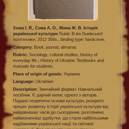
Хома І. Я., Сова А. О., Мина Ж. В. Історія
української культури
Львів: В-во Львівської
політехніки. 2012 356s., binding type: hardcover.
Category:
Book, journal, almanac
Rubric:
Sociology, cultural studies, history of
everyday life ; History of Ukraine; Textbooks and
manuals for students;
Place of origin of goods:
Украина
Language:
Ukrainian
Description:
Звичайний формат. Навчальний
посібник. Є дарчий напис одного з авторів.
Подано теоретичні основи культури, розкрито
процес розвитку історії української культури від
найдавніших часів до сьогодення, розглянено
найвизначніші здобутки, що стали найбільшими
надбаннями української нації та світової