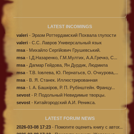
LATEST INCOMINGS
valeri
-
Эразм Роттердамский Похвала глупости
valeri
-
C.С. Лавров Универсальный язык
программи...
msa
-
Михайло Сергійович Грушевський.
Ілюстров...
msa
-
І.Д.Назаренко, Г.М.Мултих, А.А.Гречко, С...
msa
-
Дагмар Гейдова, Ян Дурдик, Людмила
Кибал...
msa
-
Т.В. Іовлева, Ю. Пернатьєв, О. Очкурова,...
msa
-
В. Я. Станек. Иллюстрированная
энциклопе...
msa
-
І. А. Башкіров, Р. П. Рубінштейн. Францу...
sevost
-
Р. Подольный Невидимые творцы.
sevost
-
Китайгородский А.И. Реникса.
LATEST FORUM NEWS
2026-03-08 17:23
-
Помогите оценить книгу с автог...