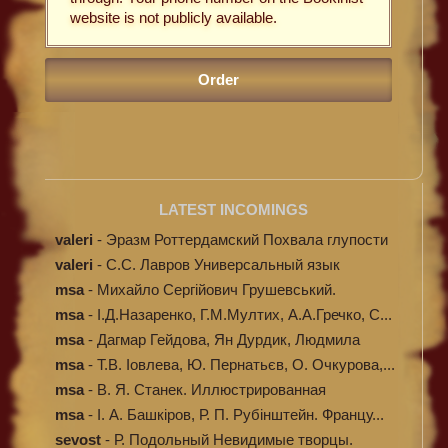
website is not publicly available.
LATEST INCOMINGS
valeri
-
Эразм Роттердамский Похвала глупости
valeri
-
C.С. Лавров Универсальный язык
программи...
msa
-
Михайло Сергійович Грушевський.
Ілюстров...
msa
-
І.Д.Назаренко, Г.М.Мултих, А.А.Гречко, С...
msa
-
Дагмар Гейдова, Ян Дурдик, Людмила
Кибал...
msa
-
Т.В. Іовлева, Ю. Пернатьєв, О. Очкурова,...
msa
-
В. Я. Станек. Иллюстрированная
энциклопе...
msa
-
І. А. Башкіров, Р. П. Рубінштейн. Францу...
sevost
-
Р. Подольный Невидимые творцы.