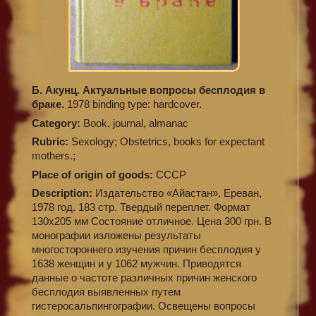
Б. Акунц. Актуальные вопросы бесплодия в
браке.
1978 binding type: hardcover.
Category:
Book, journal, almanac
Rubric:
Sexology; Obstetrics, books for expectant
mothers.;
Place of origin of goods:
СССР
Description:
Издательство «Айастан», Ереван,
1978 год. 183 стр. Твердый переплет. Формат
130х205 мм Состояние отличное. Цена 300 грн. В
монографии изложены результаты
многостороннего изучения причин бесплодия у
1638 женщин и у 1062 мужчин. Приводятся
данные о частоте различных причин женского
бесплодия выявленных путем
гистеросальпингографии. Освещены вопросы