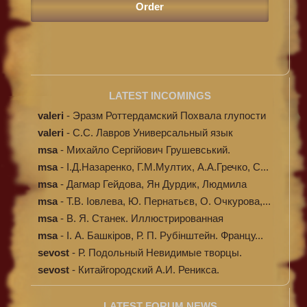
LATEST INCOMINGS
valeri
-
Эразм Роттердамский Похвала глупости
valeri
-
C.С. Лавров Универсальный язык
программи...
msa
-
Михайло Сергійович Грушевський.
Ілюстров...
msa
-
І.Д.Назаренко, Г.М.Мултих, А.А.Гречко, С...
msa
-
Дагмар Гейдова, Ян Дурдик, Людмила
Кибал...
msa
-
Т.В. Іовлева, Ю. Пернатьєв, О. Очкурова,...
msa
-
В. Я. Станек. Иллюстрированная
энциклопе...
msa
-
І. А. Башкіров, Р. П. Рубінштейн. Францу...
sevost
-
Р. Подольный Невидимые творцы.
sevost
-
Китайгородский А.И. Реникса.
LATEST FORUM NEWS