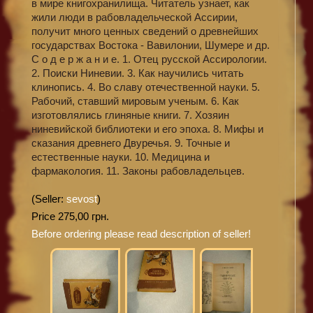
в мире книгохранилища. Читатель узнает, как
жили люди в рабовладельческой Ассирии,
получит много ценных сведений о древнейших
государствах Востока - Вавилонии, Шумере и др.
С о д е р ж а н и е. 1. Отец русской Ассирологии.
2. Поиски Ниневии. 3. Как научились читать
клинопись. 4. Во славу отечественной науки. 5.
Рабочий, ставший мировым ученым. 6. Как
изготовлялись глиняные книги. 7. Хозяин
ниневийской библиотеки и его эпоха. 8. Мифы и
сказания древнего Двуречья. 9. Точные и
естественные науки. 10. Медицина и
фармакология. 11. Законы рабовладельцев.
(Seller:
sevost
)
Price 275,00 грн.
Before ordering please read description of seller!