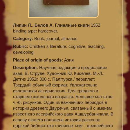
Липин Л., Белов А. Глиняные книги
1952
binding type: hardcover.
Category:
Book, journal, almanac
Rubric:
Children`s literature: cognitive, teaching,
developing;
Place of origin of goods:
Азия
Description:
Научная редакция и предисловие
акад. В. Струве. Художник Ю. Киселев. М.-Л.:
Детгиз 1952г. 300 с. Палiтурка / переплет:
Твердый, обычный формат. Увлекательно
изложенная ассириология. Для среднего и
старшего школьного возраста. Большое кол-ство
ч.-б. рисунков. Один из важнейших периодов в
истории древнего Двуречья, связанный с именем
известного ассирийского царя Ашшурбанипала. В
основу сюжета положена история раскопок
царской библиотеки глиняных книг - древнейшего