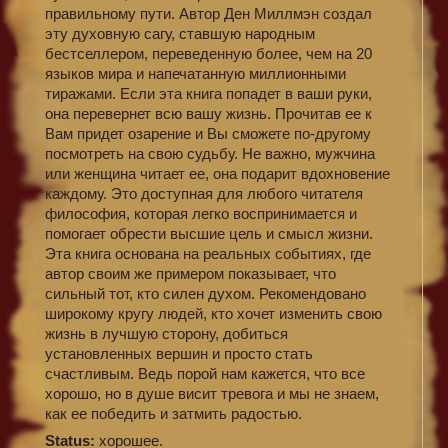
правильному пути. Автор Ден Миллмэн создал
эту духовную сагу, ставшую народным
бестселлером, переведенную более, чем на 20
языков мира и напечатанную миллионными
тиражами. Если эта книга попадет в ваши руки,
она перевернет всю вашу жизнь. Прочитав ее к
Вам придет озарение и Вы сможете по-другому
посмотреть на свою судьбу. Не важно, мужчина
или женщина читает ее, она подарит вдохновение
каждому. Это доступная для любого читателя
философия, которая легко воспринимается и
помогает обрести высшие цель и смысл жизни.
Эта книга основана на реальных событиях, где
автор своим же примером показывает, что
сильный тот, кто силен духом. Рекомендовано
широкому кругу людей, кто хочет изменить свою
жизнь в лучшую сторону, добиться
установленных вершин и просто стать
счастливым. Ведь порой нам кажется, что все
хорошо, но в душе висит тревога и мы не знаем,
как ее победить и затмить радостью.
Status:
хорошее.