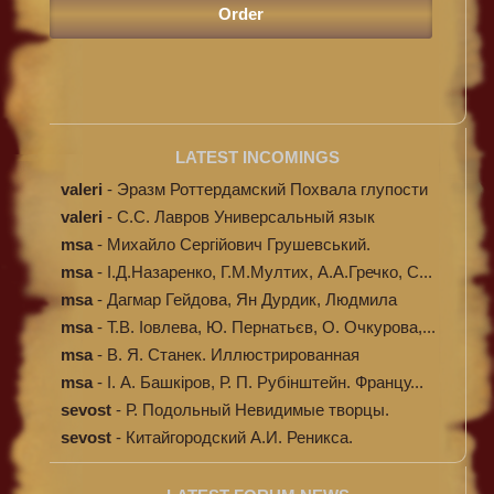
LATEST INCOMINGS
valeri
-
Эразм Роттердамский Похвала глупости
valeri
-
C.С. Лавров Универсальный язык
программи...
msa
-
Михайло Сергійович Грушевський.
Ілюстров...
msa
-
І.Д.Назаренко, Г.М.Мултих, А.А.Гречко, С...
msa
-
Дагмар Гейдова, Ян Дурдик, Людмила
Кибал...
msa
-
Т.В. Іовлева, Ю. Пернатьєв, О. Очкурова,...
msa
-
В. Я. Станек. Иллюстрированная
энциклопе...
msa
-
І. А. Башкіров, Р. П. Рубінштейн. Францу...
sevost
-
Р. Подольный Невидимые творцы.
sevost
-
Китайгородский А.И. Реникса.