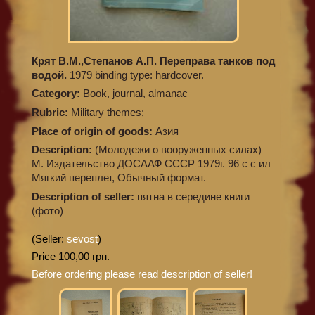
Крят В.М.,Степанов А.П. Переправа танков под
водой.
1979 binding type: hardcover.
Category:
Book, journal, almanac
Rubric:
Military themes;
Place of origin of goods:
Азия
Description:
(Молодежи о вооруженных силах)
М. Издательство ДОСААФ СССР 1979г. 96 с с ил
Мягкий переплет, Обычный формат.
Description of seller:
пятна в середине книги
(фото)
(Seller:
sevost
)
Price 100,00 грн.
Before ordering please read description of seller!