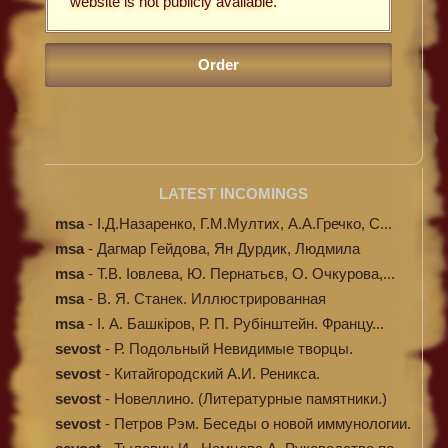
website is not publicly available.
LATEST INCOMINGS
msa
-
І.Д.Назаренко, Г.М.Мултих, А.А.Гречко, С...
msa
-
Дагмар Гейдова, Ян Дурдик, Людмила
Кибал...
msa
-
Т.В. Іовлева, Ю. Пернатьєв, О. Очкурова,...
msa
-
В. Я. Станек. Иллюстрированная
энциклопе...
msa
-
І. А. Башкіров, Р. П. Рубінштейн. Францу...
sevost
-
Р. Подольный Невидимые творцы.
sevost
-
Китайгородский А.И. Реникса.
sevost
-
Новеллино. (Литературные памятники.)
sevost
-
Петров Рэм. Беседы о новой иммунологии.