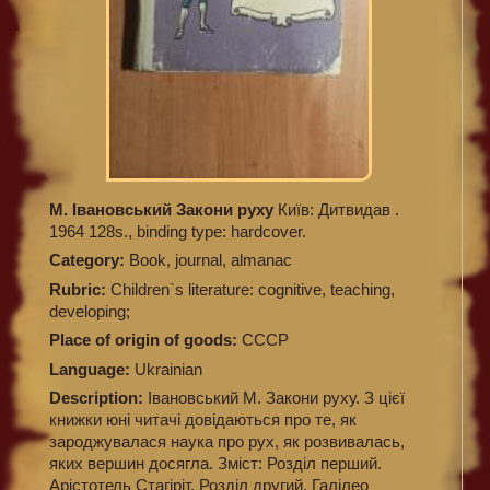
М. Івановський Закони руху
Київ: Дитвидав .
1964 128s., binding type: hardcover.
Category:
Book, journal, almanac
Rubric:
Children`s literature: cognitive, teaching,
developing;
Place of origin of goods:
СССР
Language:
Ukrainian
Description:
Івановський М. Закони руху. З цієї
книжки юні читачі довідаються про те, як
зароджувалася наука про рух, як розвивалась,
яких вершин досягла. Зміст: Розділ перший.
Арістотель Стагіріт. Розділ другий. Галілео