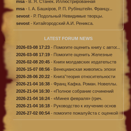
msa
-
В. Я. Станек. Иллюстрированная
энциклопе...
msa
-
І. А. Башкіров, Р. П. Рубінштейн. Францу...
sevost
-
Р. Подольный Невидимые творцы.
sevost
-
Китайгородский А.И. Реникса.
LATEST FORUM NEWS
2026-03-08 17:23
-
Помогите оценить книгу с автог...
2026-03-08 17:19
-
Помогите оценить Железные
доро...
2026-02-08 20:45
-
Книги молдавских издательств
2026-15-07 08:56
-
Венецианская живопись эпохи
Во...
2026-28-06 20:22
-
Книга"теория относительности
и...
2026-21-04 16:38
-
Франц Кафка. Роман. Новеллы.
П...
2026-21-04 16:30
-
«Полное собрание сочинений
А.Н...
2026-21-04 16:24
-
«Минея февраля» (греч.
Μηναίον...
2026-21-04 16:18
-
Руководство к изучению основ
к...
2026-27-02 00:54
-
помогите пожалуйста с оценкой
...