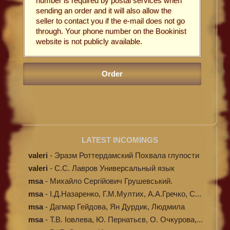
number is required by postal services when
sending an order and it will also allow the
seller to contact you if the e-mail does not go
through. Your phone number on the Bookinist
website is not publicly available.
LATEST INCOMINGS
valeri
-
Эразм Роттердамский Похвала глупости
valeri
-
C.С. Лавров Универсальный язык
программи...
msa
-
Михайло Сергійович Грушевський.
Ілюстров...
msa
-
І.Д.Назаренко, Г.М.Мултих, А.А.Гречко, С...
msa
-
Дагмар Гейдова, Ян Дурдик, Людмила
Кибал...
msa
-
Т.В. Іовлева, Ю. Пернатьєв, О. Очкурова,...