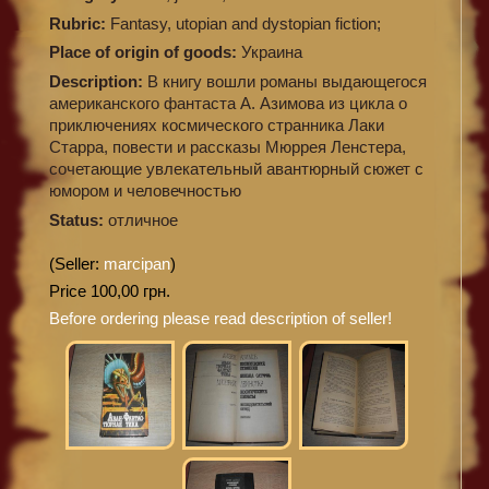
Rubric:
Fantasy, utopian and dystopian fiction;
Place of origin of goods:
Украина
Description:
В книгу вошли романы выдающегося
американского фантаста А. Азимова из цикла о
приключениях космического странника Лаки
Старра, повести и рассказы Мюррея Ленстера,
сочетающие увлекательный авантюрный сюжет с
юмором и человечностью
Status:
отличное
(Seller:
marcipan
)
Price 100,00 грн.
Before ordering please read description of seller!