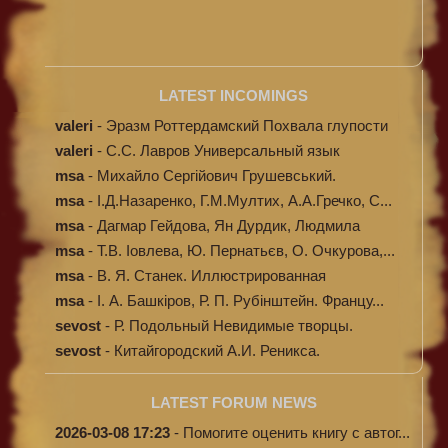
LATEST INCOMINGS
valeri
-
Эразм Роттердамский Похвала глупости
valeri
-
C.С. Лавров Универсальный язык
программи...
msa
-
Михайло Сергійович Грушевський.
Ілюстров...
msa
-
І.Д.Назаренко, Г.М.Мултих, А.А.Гречко, С...
msa
-
Дагмар Гейдова, Ян Дурдик, Людмила
Кибал...
msa
-
Т.В. Іовлева, Ю. Пернатьєв, О. Очкурова,...
msa
-
В. Я. Станек. Иллюстрированная
энциклопе...
msa
-
І. А. Башкіров, Р. П. Рубінштейн. Францу...
sevost
-
Р. Подольный Невидимые творцы.
sevost
-
Китайгородский А.И. Реникса.
LATEST FORUM NEWS
2026-03-08 17:23
-
Помогите оценить книгу с автог...