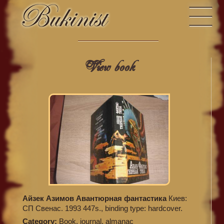
View book
Айзек Азимов Авантюрная фантастика
Киев:
СП Свенас. 1993 447s., binding type: hardcover.
Category:
Book, journal, almanac