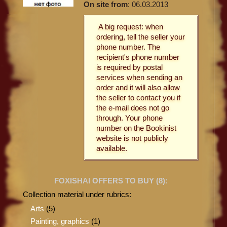
On site from
: 06.03.2013
A big request: when
ordering, tell the seller your
phone number. The
recipient's phone number
is required by postal
services when sending an
order and it will also allow
the seller to contact you if
the e-mail does not go
through. Your phone
number on the Bookinist
website is not publicly
available.
FOXISHAI OFFERS TO BUY (
8
):
Collection material under rubrics:
Arts
(5)
Painting, graphics
(1)