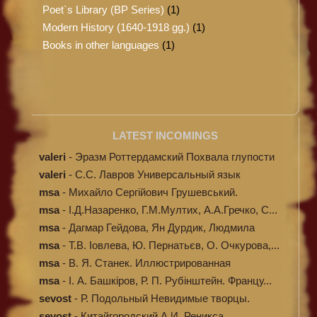
Poet`s Library (BP Series)
(1)
Modern History (1640-1918 gg.)
(1)
Books in other languages
(1)
LATEST INCOMINGS
valeri
-
Эразм Роттердамский Похвала глупости
valeri
-
C.С. Лавров Универсальный язык
программи...
msa
-
Михайло Сергійович Грушевський.
Ілюстров...
msa
-
І.Д.Назаренко, Г.М.Мултих, А.А.Гречко, С...
msa
-
Дагмар Гейдова, Ян Дурдик, Людмила
Кибал...
msa
-
Т.В. Іовлева, Ю. Пернатьєв, О. Очкурова,...
msa
-
В. Я. Станек. Иллюстрированная
энциклопе...
msa
-
І. А. Башкіров, Р. П. Рубінштейн. Францу...
sevost
-
Р. Подольный Невидимые творцы.
sevost
-
Китайгородский А.И. Реникса.