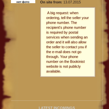
On site from
: 13.07.2015
A big request: when
ordering, tell the seller your
phone number. The
recipient's phone number
is required by postal
services when sending an
order and it will also allow
the seller to contact you if
the e-mail does not go
through. Your phone
number on the Bookinist
website is not publicly
available.
LATEST INCOMINGS