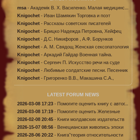
msa
-
Академік В. Х. Василенко. Малая медицинс...
Knigochet
-
Иван Шамякин Торговка и поэт
Knigochet
-
Рассказы советских писателей
Knigochet
-
Брицко Надежда Петровна, Хейфец
Аркадий ...
Knigochet
-
Д.С. Никифоров , А.Ф. Борунков
Дипломати...
Knigochet
-
А. М. Свядощ Женская сексопатология
Knigochet
-
Аркадий Гайдар Военная тайна.
Судьба бар...
Knigochet
-
Сергеич П. Искусство речи на суде
Knigochet
-
Любимые солдатские песни. Песенник
(с н...
Knigochet
-
Григоренко В.В., Макашина С.А.,
Машински...
LATEST FORUM NEWS
2026-03-08 17:23
-
Помогите оценить книгу с автог...
2026-03-08 17:19
-
Помогите оценить Железные
доро...
2026-02-08 20:45
-
Книги молдавских издательств
2026-15-07 08:56
-
Венецианская живопись эпохи
Во...
2026-28-06 20:22
-
Книга"теория относительности