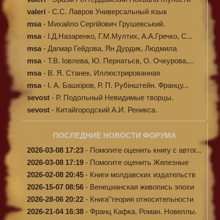
valeri
-
C.С. Лавров Универсальный язык
программи...
msa
-
Михайло Сергійович Грушевський.
Ілюстров...
msa
-
І.Д.Назаренко, Г.М.Мултих, А.А.Гречко, С...
msa
-
Дагмар Гейдова, Ян Дурдик, Людмила
Кибал...
msa
-
Т.В. Іовлева, Ю. Пернатьєв, О. Очкурова,...
msa
-
В. Я. Станек. Иллюстрированная
энциклопе...
msa
-
І. А. Башкіров, Р. П. Рубінштейн. Францу...
sevost
-
Р. Подольный Невидимые творцы.
sevost
-
Китайгородский А.И. Реникса.
ПОСЛЕДНИЕ НОВОСТИ ФОРУМА
2026-03-08 17:23
-
Помогите оценить книгу с автог...
2026-03-08 17:19
-
Помогите оценить Железные
доро...
2026-02-08 20:45
-
Книги молдавских издательств
2026-15-07 08:56
-
Венецианская живопись эпохи
Во...
2026-28-06 20:22
-
Книга"теория относительности
и...
2026-21-04 16:38
-
Франц Кафка. Роман. Новеллы.