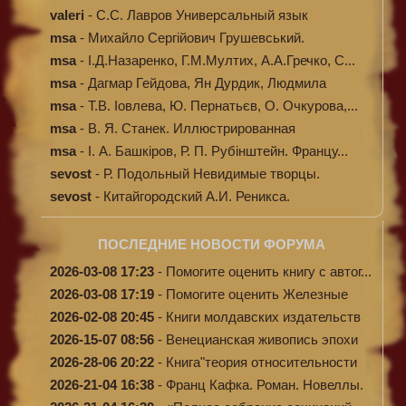
valeri
-
C.С. Лавров Универсальный язык
программи...
msa
-
Михайло Сергійович Грушевський.
Ілюстров...
msa
-
І.Д.Назаренко, Г.М.Мултих, А.А.Гречко, С...
msa
-
Дагмар Гейдова, Ян Дурдик, Людмила
Кибал...
msa
-
Т.В. Іовлева, Ю. Пернатьєв, О. Очкурова,...
msa
-
В. Я. Станек. Иллюстрированная
энциклопе...
msa
-
І. А. Башкіров, Р. П. Рубінштейн. Францу...
sevost
-
Р. Подольный Невидимые творцы.
sevost
-
Китайгородский А.И. Реникса.
ПОСЛЕДНИЕ НОВОСТИ ФОРУМА
2026-03-08 17:23
-
Помогите оценить книгу с автог...
2026-03-08 17:19
-
Помогите оценить Железные
доро...
2026-02-08 20:45
-
Книги молдавских издательств
2026-15-07 08:56
-
Венецианская живопись эпохи
Во...
2026-28-06 20:22
-
Книга"теория относительности
и...
2026-21-04 16:38
-
Франц Кафка. Роман. Новеллы.