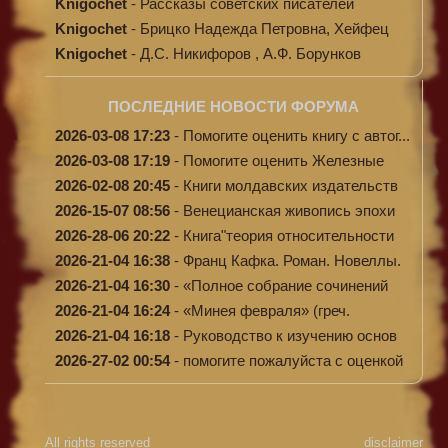
Knigochet
-
Рассказы советских писателей
Knigochet
-
Брицко Надежда Петровна, Хейфец
Аркадий ...
Knigochet
-
Д.С. Никифоров , А.Ф. Борунков
Дипломати...
ПОСЛЕДНИЕ НОВОСТИ ФОРУМА
2026-03-08 17:23
-
Помогите оценить книгу с автог...
2026-03-08 17:19
-
Помогите оценить Железные
доро...
2026-02-08 20:45
-
Книги молдавских издательств
2026-15-07 08:56
-
Венецианская живопись эпохи
Во...
2026-28-06 20:22
-
Книга"теория относительности
и...
2026-21-04 16:38
-
Франц Кафка. Роман. Новеллы.
П...
2026-21-04 16:30
-
«Полное собрание сочинений
А.Н...
2026-21-04 16:24
-
«Минея февраля» (греч.
Μηναίον...
2026-21-04 16:18
-
Руководство к изучению основ
к...
2026-27-02 00:54
-
помогите пожалуйста с оценкой
...
All rights reserved
disclaimer