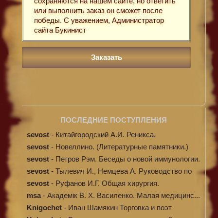
сохраняются на нашем сайте, но ответить
или выполнить заказ он сможет после
победы. С уважением, Администратор
сайта Букинист
ПОСЛЕДНИЕ ПОСТУПЛЕНИЯ
sevost
-
Китайгородский А.И. Реникса.
sevost
-
Новеллино. (Литературные памятники.)
sevost
-
Петров Рэм. Беседы о новой иммунологии.
sevost
-
Тылевич И., Немцева А. Руководство по
ме...
sevost
-
Руфанов И.Г. Общая хирургия.
msa
-
Академік В. Х. Василенко. Малая медицинс...
Knigochet
-
Иван Шамякин Торговка и поэт