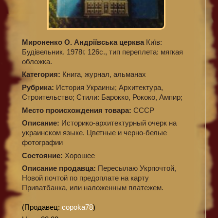
Мироненко О. Андріївська церква
Київ:
Будівельник. 1978г. 126с., тип переплета: мягкая
обложка.
Категория:
Книга, журнал, альманах
Рубрика:
История Украины; Архитектура,
Строительство; Стили: Барокко, Рококо, Ампир;
Место происхождения товара:
СССР
Описание:
Историко-архитектурный очерк на
украинском языке. Цветные и черно-белые
фотографии
Состояние:
Хорошее
Описание продавца:
Пересылаю Укрпочтой,
Новой почтой по предоплате на карту
Приватбанка, или наложенным платежем.
(Продавец:
copoka78
)