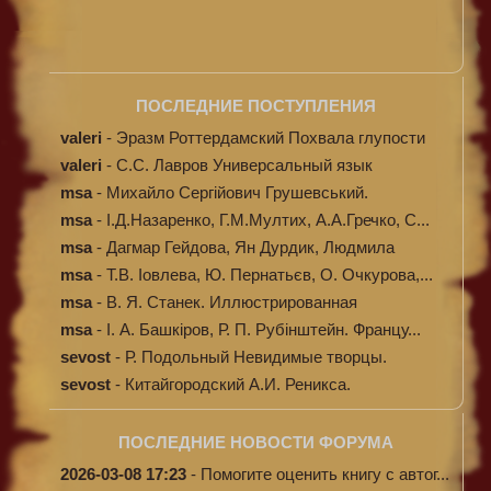
ПОСЛЕДНИЕ ПОСТУПЛЕНИЯ
valeri
-
Эразм Роттердамский Похвала глупости
valeri
-
C.С. Лавров Универсальный язык
программи...
msa
-
Михайло Сергійович Грушевський.
Ілюстров...
msa
-
І.Д.Назаренко, Г.М.Мултих, А.А.Гречко, С...
msa
-
Дагмар Гейдова, Ян Дурдик, Людмила
Кибал...
msa
-
Т.В. Іовлева, Ю. Пернатьєв, О. Очкурова,...
msa
-
В. Я. Станек. Иллюстрированная
энциклопе...
msa
-
І. А. Башкіров, Р. П. Рубінштейн. Францу...
sevost
-
Р. Подольный Невидимые творцы.
sevost
-
Китайгородский А.И. Реникса.
ПОСЛЕДНИЕ НОВОСТИ ФОРУМА
2026-03-08 17:23
-
Помогите оценить книгу с автог...