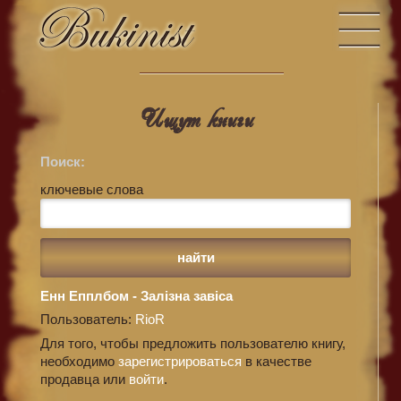
Ищут книги
Поиск:
ключевые слова
Енн Епплбом - Залізна завіса
Пользователь:
RioR
Для того, чтобы предложить пользователю книгу,
необходимо
зарегистрироваться
в качестве
продавца или
войти
.