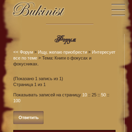
Форум
<<
Форум
>
Ищу, желаю приобрести
>
Интересует
все по теме
> Тема: Книги о фокусах и
фокусниках.
(Показано 1 запись из 1)
Страница 1 из 1
Показывать записей на страницу
10
::
25
::
50
::
100
Ответить