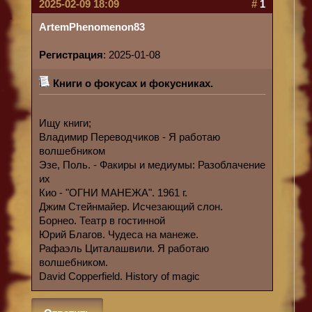
2025-02-09 18:09
#
1
ArtemPhenomenon83
Регистрация
: 2025-01-08
Книги о фокусах и фокусниках.
Ищу книги;
Владимир Переводчиков - Я работаю
волшебником
Эзе, Поль. - Факиры и медиумы: Разоблачение
их
Кио - "ОГНИ МАНЕЖА". 1961 г.
Джим Стейнмайер. Исчезающий слон.
Борнео. Театр в гостинной
Юрий Благов. Чудеса на манеже.
Рафаэль Циталашвили. Я работаю
волшебником.
David Copperfield. History of magic