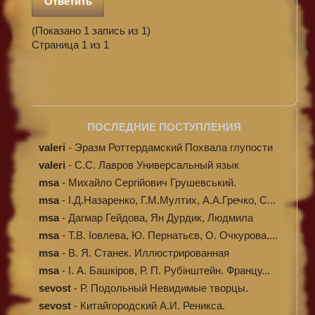
Ответить
(Показано 1 запись из 1)
Страница 1 из 1
ПОСЛЕДНИЕ ПОСТУПЛЕНИЯ
valeri
-
Эразм Роттердамский Похвала глупости
valeri
-
C.С. Лавров Универсальный язык
программи...
msa
-
Михайло Сергійович Грушевський.
Ілюстров...
msa
-
І.Д.Назаренко, Г.М.Мултих, А.А.Гречко, С...
msa
-
Дагмар Гейдова, Ян Дурдик, Людмила
Кибал...
msa
-
Т.В. Іовлева, Ю. Пернатьєв, О. Очкурова,...
msa
-
В. Я. Станек. Иллюстрированная
энциклопе...
msa
-
І. А. Башкіров, Р. П. Рубінштейн. Францу...
sevost
-
Р. Подольный Невидимые творцы.
sevost
-
Китайгородский А.И. Реникса.